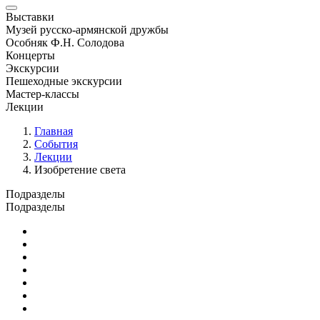
Выставки
Музей русско-армянской дружбы
Особняк Ф.Н. Солодова
Концерты
Экскурсии
Пешеходные экскурсии
Мастер-классы
Лекции
Главная
События
Лекции
Изобретение света
Подразделы
Подразделы
Юбилейные и памятные даты
Выставки
Концерты
Лекции
Новости
Семинары и конференции
Творческие занятия