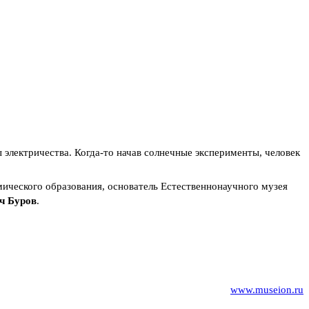
электричества. Когда-то начав солнечные эксперименты, человек
ического образования, основатель Естественнонаучного музея
ч Буров
.
www.museion.ru