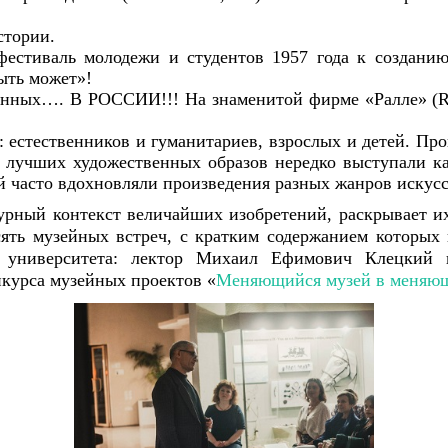
стории.
естиваль молодежи и студентов 1957 года к создани
ыть может»!
данных…. В РОССИИ!!! На знаменитой фирме «Ралле» (Ra
 естественников и гуманитариев, взрослых и детей.
Про
и лучших художественных образов нередко выступали ка
й часто вдохновляли произведения разных жанров искусс
рный контекст величайших изобретений, раскрывает их 
ять музейных встреч, с кратким содержанием которых
 университета: лектор Михаил Ефимович Клецкий 
нкурса музейных проектов «
Меняющийся музей в меняю