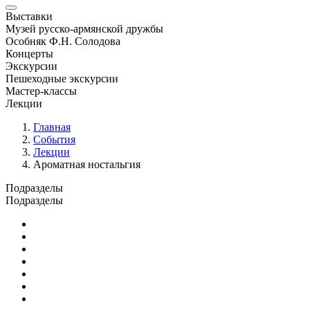
Выставки
Музей русско-армянской дружбы
Особняк Ф.Н. Солодова
Концерты
Экскурсии
Пешеходные экскурсии
Мастер-классы
Лекции
Главная
События
Лекции
Ароматная ностальгия
Подразделы
Подразделы
Юбилейные и памятные даты
Выставки
Концерты
Лекции
Новости
Семинары и конференции
Творческие занятия