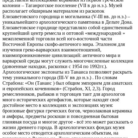
колонии – Таганрогское поселение (VII в до н.э.). Музей
располагает обширным материалом из раскопок
Елизаветовского городища и могильника (V-III вв. до н.э.) –
уникальнейшего археологического памятника в Дельте Дона.
Елизаветовское городище представляло собой единственный
крупнейший центр ремесла и оптовой «международной »
межплеменной торговли всей юго-восточной части
Восточной Европы скифо-античного мира. Эталоном для
изучения греко-варварских взаимоотношений,
взаимопроникновение цивилизаций: античного мира и
варварской среды могут служить многочисленные коллекции
(довоенные находки, раскопки с 1954 по 1992гг.).
Археологические экспонаты из Танаиса позволяют раскрыть
тему уникального города (III-V вв до н.э.) . По словам
Страбона: «Он (Танаис ) был общим эмпорием для азиатских
и европейских кочевников» (Страбон, ХI, 2,3). Город
ремесленников, рыбаков и торговцев таит для археологов
много исторических артифактов, которые находят своё
достойное место в коллекциях и экспозициях музея:
бронзовые фигурки греческих богов, чернолаковая керамика
и амфоры, предметы роскоши и повседневная бытовая
глиняная посуда и многое другое - всё это может рассказать о
жизни древнего города. В археологических фондах музея
особое место отводится археологическим объектам, на