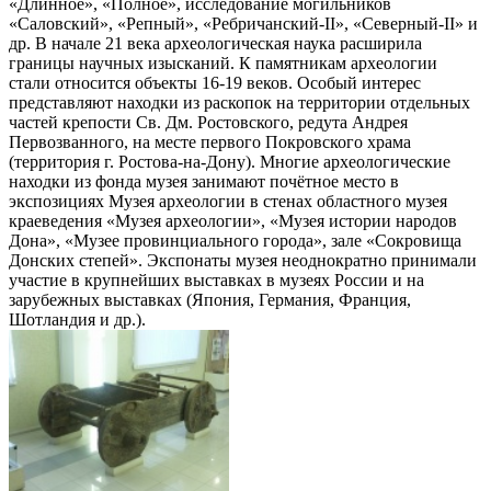
«Длинное», «Полное», исследование могильников
«Саловский», «Репный», «Ребричанский-II», «Северный-II» и
др. В начале 21 века археологическая наука расширила
границы научных изысканий. К памятникам археологии
стали относится объекты 16-19 веков. Особый интерес
представляют находки из раскопок на территории отдельных
частей крепости Св. Дм. Ростовского, редута Андрея
Первозванного, на месте первого Покровского храма
(территория г. Ростова-на-Дону). Многие археологические
находки из фонда музея занимают почётное место в
экспозициях Музея археологии в стенах областного музея
краеведения «Музея археологии», «Музея истории народов
Дона», «Музее провинциального города», зале «Сокровища
Донских степей». Экспонаты музея неоднократно принимали
участие в крупнейших выставках в музеях России и на
зарубежных выставках (Япония, Германия, Франция,
Шотландия и др.).