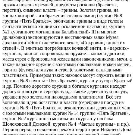
пряжки поясных ремней, предметы роскоши (браслеты,
перстни), символы власти – гривны. Золотая гривна, на
концах которой - изображения спящих львиц (курган № 8
группы «Пять Братьев», окончание гривны в виде головы
фантастического хищника с оскаленной пастью из кургана
№1 курганного могильника Балабинский- III и многие
др.находки) экспонируются в выставочных залах Музея
археологии «Эпоха железного века», «Сокровища донских
степей». В элитных погребениях кочевой знати, в «царских»
курганах, воинов сопровождало оружие – копья и дротики,
масса стрел с бронзовыми железными наконечниками, мечи, а
также парадное оружие с золотыми обкладками ножен мечей,
гориты (футляр для лука и стрел)с золотыми накладными
пластинами. Примером таких находок могут служить вещи из
кургана № 8 группы «Пять братьев», курган у хутора Красный
и др. Помимо дорогого оружия в богатых курганах находят
дорогую золотую и серебряную, а также деревянную посуду,
украшенную золотыми накладными пластинами. Всё это
воплощало идею богатства и власти (серебряная посуда из
кургана № 8 «Пять Братьев», реконструкции деревянных чаш
с золотыми накладками курган № 14 группы «Пять Братьев»,
курган № 2 курганного могильника курган у посёлка
Шолоховский Донской, курган № 4 «Частые курганы» и пр.).
Период первого освоения греками территории Нижнего Дона
представлен коллекциями керамики из первой греческой