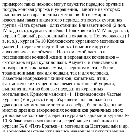
примером таких находок могут служить: парадное оружие и
посуда, конская упряжь и украшения, - многие из которых
выполнены из драгоценных металлов. Ко всемирно
известным памятникам этого периода относятся курганная
группа «Пять братьев» близ станицы Елизаветинской (2 пол.
IV в. до н.э.), курган у посёлка Шолоховский (V-IVвв. до н. э),
курган Садовый, раскопанный на окраине г. Новочеркасска ( I
в. н. э.) , курган № 10 Кобяковского курганного могильника
(конец I - первая четверть II вв н.э.) и многие другие
археологические объекты. Неотъемлемой частью в
повседневной кочевой жизни и верованиях кочевников –
скотоводов играл культ лошади. Амулеты и талисманы в
зооморфном, так называемом, «зверином » стиле были
традиционными как для лошади, так и для человека.
Известны изображения хищников, копытных, птиц,
фантастических существ на элементах конской упряжи,
выполненными из бронзы: находки из курганных
могильников Кримолиманский - I , Нижнедонские Частые
курганы (V в до н.э.) и др. Украшения для лошадей из
драгоценных металлов: золота и серебра, были найдены во
многих древних захоронениях кочевников различных эпох:
уникальные золотые фалары из кургана Садовый и кургана №
10 Кобяковского могильника , серебряные нащёчники из
кургана № 8 «Пять Братьев» и могильника Центральный и др.
В зооморфном стиле украшались навершия и рукояти мечей,