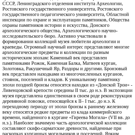
СССР, Ленинградского отделения института Археологии,
Ростовского государственного университета, Ростовского
государственного педагогического университета, Областной
инспекции по охране и эксплуатации памятников, Общества
охраны памятников истории и искусства, Донского
археологического общества, Археологического научно-
исследовательского бюро. Активно участвовали в
формировании коллекций музея любители археологии и
краеведы. Огромный научный интерес представляют многие
археологические предметы и коллекции по разным
историческим эпохам: Каменный век представлен
памятниками Рожок, Каменная Балка, Матвеев курган,
Золотовка, Ракушечный Яр, Раздоры и другими. Бронзовый
век представлен находками из многочисленных курганов,
стоянок, поселений и кладов. К уникальному памятнику
эпохи поздней бронзы относятся находки из «Донской Трои» -
Ливенцовской крепости cередины II тыс. до н.э. В экспозиции
музея представлена единственная в своем роде реконструкция
деревянной повозки, относящейся к II– I тыс. до н.э. К
переходному периоду от эпохи бронзы к раннему железному
веку относятся редкие предметы из клада киммерийского
времени, найденного в кургане «Гиреева Могила» (VII вв. до
н.э.). Наиболее значимую часть археологической коллекции
составляют скифо-сарматские древности, найденные при
раскопках курганных могильников и поселений. Ярким