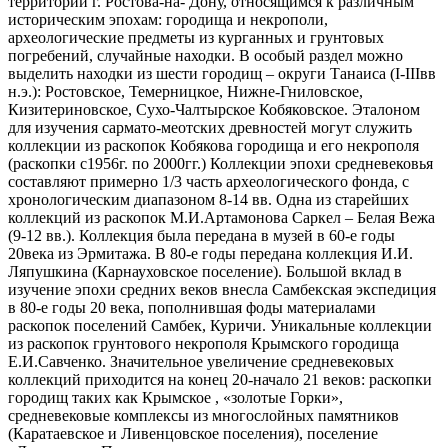
территории г. Ростова-на- Дону, относящимся к различным
историческим эпохам: городища и некрополи,
археологические предметы из курганных и грунтовых
погребений, случайные находки. В особый раздел можно
выделить находки из шести городищ – округи Танаиса (I-IIIвв
н.э.): Ростовское, Темерницкое, Нижне-Гниловское,
Кизитериновское, Сухо-Чалтырское Кобяковское. Эталоном
для изучения сармато-меотских древностей могут служить
коллекции из раскопок Кобякова городища и его некрополя
(раскопки с1956г. по 2000гг.) Коллекции эпохи средневековья
составляют примерно 1/3 часть археологического фонда, с
хронологическим диапазоном 8-14 вв. Одна из старейших
коллекций из раскопок М.И.Артамонова Саркел – Белая Вежа
(9-12 вв.). Коллекция была передана в музей в 60-е годы
20века из Эрмитажа. В 80-е годы передана коллекция И.И.
Ляпушкина (Карнауховское поселение). Большой вклад в
изучение эпохи средних веков внесла Самбекская экспедиция
в 80-е годы 20 века, пополнившая фоды материалами
раскопок поселений Самбек, Куричи. Уникальные коллекции
из раскопок грунтового некрополя Крымского городища
Е.И.Савченко. Значительное увеличение средневековых
коллекций приходится на конец 20-начало 21 веков: раскопки
городищ таких как Крымское , «золотые Горки»,
средневековые комплексы из многослойных памятников
(Каратаевское и Ливенцовское поселения), поселение