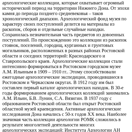
археологические коллекции, которые охватывает огромный
исторический период на территории Нижнего Дона. От эпохи
камня до периода позднего средневековья – таков
хронологический диапазон. Археологический фонд музея по
характеру своих поступлений делится на материалы из
раскопок, сборов и отдельные случайные находки.
Сохранилась незначительная часть предметов из довоенных
поступлений. По происхождению это коллекции из раскопок
стоянок, поселений, городищ, курганных и грунтовых
могильников, расположенных в разных районах Ростовской
области и соседних территорий: Краснодарского и
Ставропольского краев. Археологические коллекции стали
интенсивно формироваться в Ростовском городском музее
А.М. Ильиным в 1909 – 1910 гг.. Этому способствовали
ежегодные археологические экспедиции, проводившиеся в
Ростовском и Черкасском округах. В 1912 году им был
составлен первый каталог археологических находок. В 30-е
годы формированием археологических коллекций занимались
А.М. Ильин, Б.В. Лунин, С.А. Вязигин. В 1937 году с
образованием Ростовской области был открыт Ростовский
областной музей краеведения. Активные археологические
исследования Дона начались с 50-х годов XX века. Наиболее
значимая часть коллекции археологии РОМК сложились в
результате многолетней деятельности многих
археологических экспедиций: Института Археологии АН