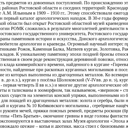
сть предметов из довоенных поступлений. По происхождению это
районах Ростовской области и соседних территорий: Краснодар
е А.М. Ильиным в 1909 – 1910 гг.. Этому способствовали ежего
лен первый каталог археологических находок. В 30-е годы форм
ской области был открыт Ростовский областной музей краеведен
ологии РОМК сложились в результате многолетней деятельности
стовского государственного университета, Ростовского государ
раны памятников истории и искусства, Донского археологическо
любители археологии и краеведы. Огромный научный интерес п
никами Рожок, Каменная Балка, Матвеев курган, Золотовка, Ра
 кладов. К уникальному памятнику эпохи поздней бронзы относя
ственная в своем роде реконструкция деревянной повозки, относя
з клада киммерийского времени, найденного в кургане «Гиреева 
ности, найденные при раскопках курганных могильников и посе
огие из которых выполнены из драгоценных металлов. Ко всемир
. до н.э.), курган у посёлка Шолоховский (V-IVвв. до н. э), кур
 - первая четверть II вв н.э.) и многие другие археологические
еты и талисманы в зооморфном, так называемом, «зверином » ст
ских существ на элементах конской упряжи, выполненными из 
ия для лошадей из драгоценных металлов: золота и серебра, был
ый и кургана № 10 Кобяковского могильника , серебряные нащёч
 рукояти мечей, пряжки поясных ремней, предметы роскоши (бра
руппы «Пять Братьев», окончание гривны в виде головы фантаст
) экспонируются в выставочных залах Музея археологии «Эпоха 
ровождало оружие – копья и дротики, масса стрел с бронзовыми