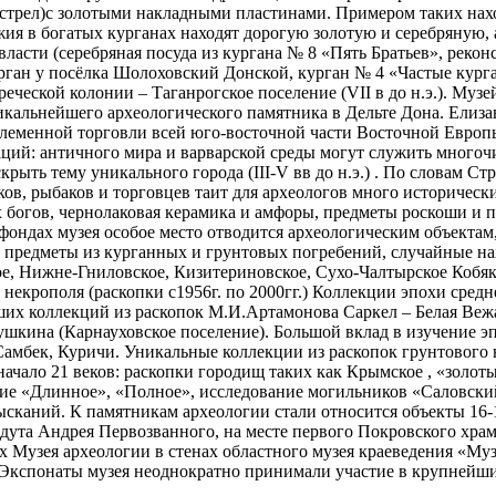
 стрел)с золотыми накладными пластинами. Примером таких нах
ужия в богатых курганах находят дорогую золотую и серебряную
власти (серебряная посуда из кургана № 8 «Пять Братьев», рек
рган у посёлка Шолоховский Донской, курган № 4 «Частые курга
ческой колонии – Таганрогское поселение (VII в до н.э.). Муз
 уникальнейшего археологического памятника в Дельте Дона. Ели
еменной торговли всей юго-восточной части Восточной Европы
ий: античного мира и варварской среды могут служить многочи
крыть тему уникального города (III-V вв до н.э.) . По словам С
ков, рыбаков и торговцев таит для археологов много историческ
 богов, чернолаковая керамика и амфоры, предметы роскоши и по
фондах музея особое место отводится археологическим объектам,
 предметы из курганных и грунтовых погребений, случайные на
цкое, Нижне-Гниловское, Кизитериновское, Сухо-Чалтырское Кобя
некрополя (раскопки с1956г. по 2000гг.) Коллекции эпохи средн
ших коллекций из раскопок М.И.Артамонова Саркел – Белая Вежа (
ушкина (Карнауховское поселение). Большой вклад в изучение эп
Самбек, Куричи. Уникальные коллекции из раскопок грунтового
начало 21 веков: раскопки городищ таких как Крымское , «золо
ние «Длинное», «Полное», исследование могильников «Саловский»
ысканий. К памятникам археологии стали относится объекты 16-1
едута Андрея Первозванного, на месте первого Покровского храм
х Музея археологии в стенах областного музея краеведения «Му
 Экспонаты музея неоднократно принимали участие в крупнейши