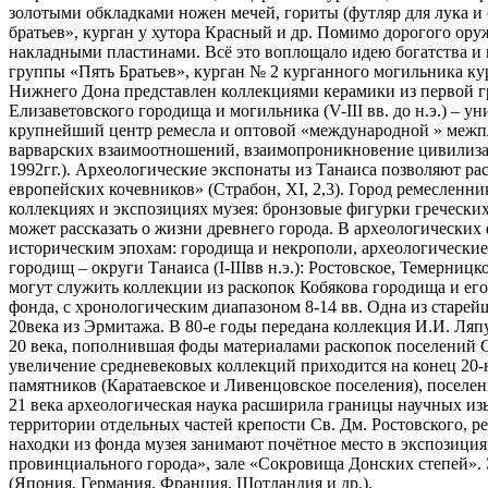
золотыми обкладками ножен мечей, гориты (футляр для лука и
братьев», курган у хутора Красный и др. Помимо дорогого ор
накладными пластинами. Всё это воплощало идею богатства и 
группы «Пять Братьев», курган № 2 курганного могильника ку
Нижнего Дона представлен коллекциями керамики из первой гре
Елизаветовского городища и могильника (V-III вв. до н.э.) –
крупнейший центр ремесла и оптовой «международной » межпл
варварских взаимоотношений, взаимопроникновение цивилизац
1992гг.). Археологические экспонаты из Танаиса позволяют рас
европейских кочевников» (Страбон, ХI, 2,3). Город ремесленни
коллекциях и экспозициях музея: бронзовые фигурки греческих
может рассказать о жизни древнего города. В археологических 
историческим эпохам: городища и некрополи, археологические
городищ – округи Танаиса (I-IIIвв н.э.): Ростовское, Темерни
могут служить коллекции из раскопок Кобякова городища и его 
фонда, с хронологическим диапазоном 8-14 вв. Одна из старей
20века из Эрмитажа. В 80-е годы передана коллекция И.И. Ляп
20 века, пополнившая фоды материалами раскопок поселений 
увеличение средневековых коллекций приходится на конец 20-
памятников (Каратаевское и Ливенцовское поселения), поселе
21 века археологическая наука расширила границы научных из
территории отдельных частей крепости Св. Дм. Ростовского, р
находки из фонда музея занимают почётное место в экспозиция
провинциального города», зале «Сокровища Донских степей».
(Япония, Германия, Франция, Шотландия и др.).