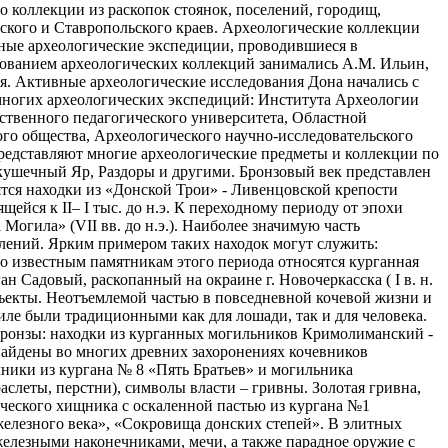
 коллекции из раскопок стоянок, поселений, городищ,
ского и Ставропольского краев. Археологические коллекции
дные археологические экспедиции, проводившиеся в
ированием археологических коллекций занимались А.М. Ильин,
ия. Активные археологические исследования Дона начались с
 многих археологических экспедиций: Института Археологии
ственного педагогического университета, Областной
го общества, Археологического научно-исследовательского
редставляют многие археологические предметы и коллекции по
кушечный Яр, Раздоры и другими. Бронзовый век представлен
тся находки из «Донской Трои» - Ливенцовской крепости
щейся к II– I тыс. до н.э. К переходному периоду от эпохи
Могила» (VII вв. до н.э.). Наиболее значимую часть
лений. Ярким примером таких находок могут служить:
но известным памятникам этого периода относятся курганная
ган Садовый, раскопанный на окраине г. Новочеркасска ( I в. н.
 объекты. Неотъемлемой частью в повседневной кочевой жизни и
иле были традиционными как для лошади, так и для человека.
бронзы: находки из курганных могильников Кримолиманский -
и найдены во многих древних захоронениях кочевников
ники из кургана № 8 «Пять Братьев» и могильника
слеты, перстни), символы власти – гривны. Золотая гривна,
ического хищника с оскаленной пастью из кургана №1
железного века», «Сокровища донских степей». В элитных
 железными наконечниками, мечи, а также парадное оружие с