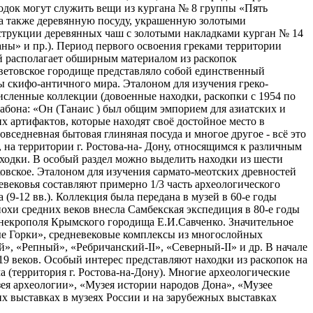
одок могут служить вещи из кургана № 8 группы «Пять
, а также деревянную посуду, украшенную золотыми
онструкции деревянных чаш с золотыми накладками курган № 14
ны» и пр.). Период первого освоения греками территории
ей располагает обширным материалом из раскопок
заветовское городище представляло собой единственный
 скифо-античного мира. Эталоном для изучения греко-
сленные коллекции (довоенные находки, раскопки с 1954 по
трабона: «Он (Танаис ) был общим эмпорием для азиатских и
их артифактов, которые находят своё достойное место в
вседневная бытовая глиняная посуда и многое другое - всё это
 на территории г. Ростова-на- Дону, относящимся к различным
ходки. В особый раздел можно выделить находки из шести
ковское. Эталоном для изучения сармато-меотских древностей
евековья составляют примерно 1/3 часть археологического
9-12 вв.). Коллекция была передана в музей в 60-е годы
охи средних веков внесла Самбекская экспедиция в 80-е годы
 некрополя Крымского городища Е.И.Савченко. Значительное
тые Горки», средневековые комплексы из многослойных
, «Репный», «Ребричанский-II», «Северный-II» и др. В начале
9 веков. Особый интерес представляют находки из раскопок на
а (территория г. Ростова-на-Дону). Многие археологические
зея археологии», «Музея истории народов Дона», «Музее
х выставках в музеях России и на зарубежных выставках