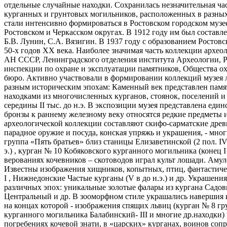
отдельные случайные находки. Сохранилась незначительная ча
курганных и грунтовых могильников, расположенных в разных 
стали интенсивно формироваться в Ростовском городском музе
Ростовском и Черкасском округах. В 1912 году им был состав
Б.В. Лунин, С.А. Вязигин. В 1937 году с образованием Ростов
50-х годов XX века. Наиболее значимая часть коллекции архе
АН СССР, Ленинградского отделения института Археологии, Ро
инспекции по охране и эксплуатации памятников, Общества ох
бюро. Активно участвовали в формировании коллекций музея 
разным историческим эпохам: Каменный век представлен памят
находками из многочисленных курганов, стоянок, поселений и
cередины II тыс. до н.э. В экспозиции музея представлена един
бронзы к раннему железному веку относятся редкие предметы и
археологической коллекции составляют скифо-сарматские древ
парадное оружие и посуда, конская упряжь и украшения, - мн
группа «Пять братьев» близ станицы Елизаветинской (2 пол. IV в
э.) , курган № 10 Кобяковского курганного могильника (конец I
верованиях кочевников – скотоводов играл культ лошади. Амул
Известны изображения хищников, копытных, птиц, фантастиче
I , Нижнедонские Частые курганы (V в до н.э.) и др. Украшен
различных эпох: уникальные золотые фалары из кургана Садов
Центральный и др. В зооморфном стиле украшались навершия и
на концах которой - изображения спящих львиц (курган № 8 г
курганного могильника Балабинский- III и многие др.находки
погребениях кочевой знати, в «царских» курганах, воинов соп