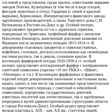
сословий и представлена, среди прочих, известными марками
заводов Попова, Кузнецовых (в том числе в виде плодов,
фигурок животных и птиц), Гарднера (с синей и красной
марками), Корниловых, Императорского фаянсового завода,
зарубежных производителей, а также Торгового дома С.И.
Великанова в Ростове-на-Дону и др. Особый интерес
представляют предметы из т.н.з. орденских сервизов,
переданные из Эрмитажа; трофейный фарфор с вензелем
Наполеона Бонапарта, вывезенный донскими казаками из
Франции после заграничных походов 1813-1814 гг. В
декорировке отдельных предметов и сервизов (чайных,
кофейных, столовых, детских) использованы как своюбодная
кистевая роспись, так и деколь, сплошное крытье. В
коллекции фарфоровой посуды 1920-1950-х гг. особый
интерес представляет агитационный фарфор с изображением
советской символики (тарелка «10 лет РККА», «Швея»,
«Пионеры» и т.п.). В коллекцию фарфоровых и фаянсовых
изделий входят декоративные напольные и настольные вазы,
кашпо, панно, в том числе так называемые представительские
подарки советского периода, с советской и юбилейной
символикой, портретами государственных деятелей,
известных писателей как отечественных, так и зарубежных
(переданы в музей административными структурами области
и города Ростова-на-Дону). Особый раздел представляет
мелкая пластика к. XIX – нач. XX вв.: статуэтки людей,