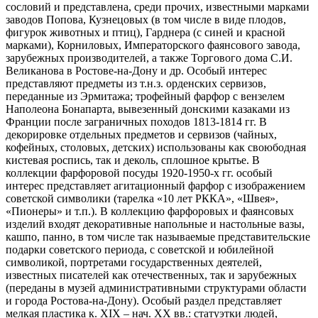
сословий и представлена, среди прочих, известными марками
заводов Попова, Кузнецовых (в том числе в виде плодов,
фигурок животных и птиц), Гарднера (с синей и красной
марками), Корниловых, Императорского фаянсового завода,
зарубежных производителей, а также Торгового дома С.И.
Великанова в Ростове-на-Дону и др. Особый интерес
представляют предметы из т.н.з. орденских сервизов,
переданные из Эрмитажа; трофейный фарфор с вензелем
Наполеона Бонапарта, вывезенный донскими казаками из
Франции после заграничных походов 1813-1814 гг. В
декорировке отдельных предметов и сервизов (чайных,
кофейных, столовых, детских) использованы как своюбодная
кистевая роспись, так и деколь, сплошное крытье. В
коллекции фарфоровой посуды 1920-1950-х гг. особый
интерес представляет агитационный фарфор с изображением
советской символики (тарелка «10 лет РККА», «Швея»,
«Пионеры» и т.п.). В коллекцию фарфоровых и фаянсовых
изделий входят декоративные напольные и настольные вазы,
кашпо, панно, в том числе так называемые представительские
подарки советского периода, с советской и юбилейной
символикой, портретами государственных деятелей,
известных писателей как отечественных, так и зарубежных
(переданы в музей административными структурами области
и города Ростова-на-Дону). Особый раздел представляет
мелкая пластика к. XIX – нач. XX вв.: статуэтки людей,