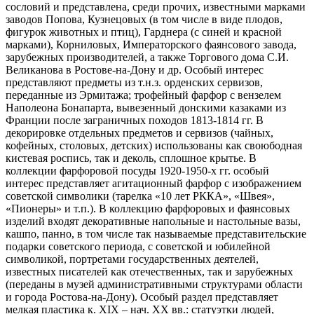
сословий и представлена, среди прочих, известными марками
заводов Попова, Кузнецовых (в том числе в виде плодов,
фигурок животных и птиц), Гарднера (с синей и красной
марками), Корниловых, Императорского фаянсового завода,
зарубежных производителей, а также Торгового дома С.И.
Великанова в Ростове-на-Дону и др. Особый интерес
представляют предметы из т.н.з. орденских сервизов,
переданные из Эрмитажа; трофейный фарфор с вензелем
Наполеона Бонапарта, вывезенный донскими казаками из
Франции после заграничных походов 1813-1814 гг. В
декорировке отдельных предметов и сервизов (чайных,
кофейных, столовых, детских) использованы как своюбодная
кистевая роспись, так и деколь, сплошное крытье. В
коллекции фарфоровой посуды 1920-1950-х гг. особый
интерес представляет агитационный фарфор с изображением
советской символики (тарелка «10 лет РККА», «Швея»,
«Пионеры» и т.п.). В коллекцию фарфоровых и фаянсовых
изделий входят декоративные напольные и настольные вазы,
кашпо, панно, в том числе так называемые представительские
подарки советского периода, с советской и юбилейной
символикой, портретами государственных деятелей,
известных писателей как отечественных, так и зарубежных
(переданы в музей административными структурами области
и города Ростова-на-Дону). Особый раздел представляет
мелкая пластика к. XIX – нач. XX вв.: статуэтки людей,