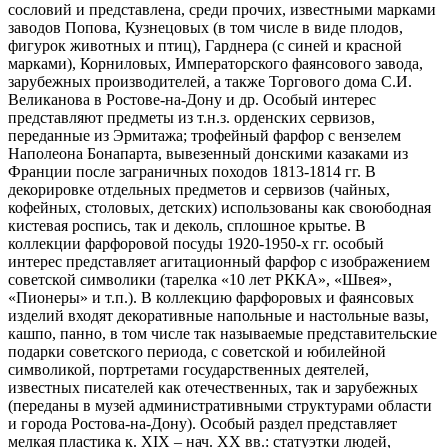
сословий и представлена, среди прочих, известными марками
заводов Попова, Кузнецовых (в том числе в виде плодов,
фигурок животных и птиц), Гарднера (с синей и красной
марками), Корниловых, Императорского фаянсового завода,
зарубежных производителей, а также Торгового дома С.И.
Великанова в Ростове-на-Дону и др. Особый интерес
представляют предметы из т.н.з. орденских сервизов,
переданные из Эрмитажа; трофейный фарфор с вензелем
Наполеона Бонапарта, вывезенный донскими казаками из
Франции после заграничных походов 1813-1814 гг. В
декорировке отдельных предметов и сервизов (чайных,
кофейных, столовых, детских) использованы как своюбодная
кистевая роспись, так и деколь, сплошное крытье. В
коллекции фарфоровой посуды 1920-1950-х гг. особый
интерес представляет агитационный фарфор с изображением
советской символики (тарелка «10 лет РККА», «Швея»,
«Пионеры» и т.п.). В коллекцию фарфоровых и фаянсовых
изделий входят декоративные напольные и настольные вазы,
кашпо, панно, в том числе так называемые представительские
подарки советского периода, с советской и юбилейной
символикой, портретами государственных деятелей,
известных писателей как отечественных, так и зарубежных
(переданы в музей административными структурами области
и города Ростова-на-Дону). Особый раздел представляет
мелкая пластика к. XIX – нач. XX вв.: статуэтки людей,