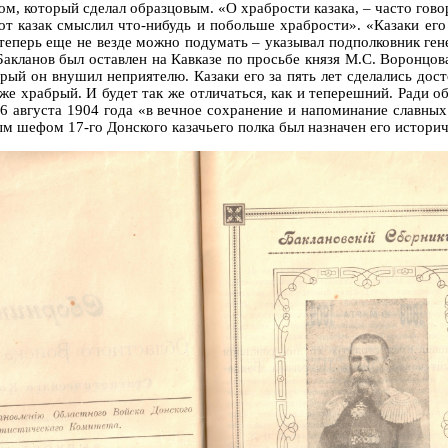
ом, который сделал образцовым. «О храбрости казака, – часто гово
тот казак смыслил что-нибудь и побольше храбрости». «Казаки его
 теперь еще не везде можно подумать – указывал подполковник ген
Бакланов был оставлен на Кавказе по просьбе князя М.С. Воронцо
орый он внушил неприятелю. Казаки его за пять лет сделались дос
 же храбрый. И будет так же отличаться, как и теперешний. Ради о
26 августа 1904 года «в вечное сохранение и напоминание славны
шефом 17-го Донского казачьего полка был назначен его историче