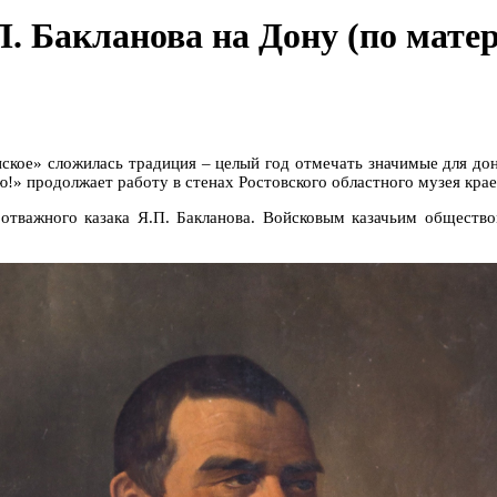
.П. Бакланова на Дону (по ма
онское» сложилась традиция – целый год отмечать значимые для до
ю!» продолжает работу в стенах Ростовского областного музея крае
отважного казака Я.П. Бакланова. Войсковым казачьим общество