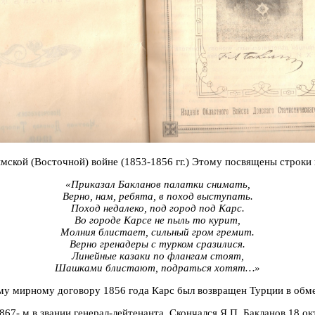
ымской (Восточной) войне (1853-1856 гг.) Этому посвящены строк
«Приказал Бакланов палатки снимать,
Верно, нам, ребята, в поход выступать.
Поход недалеко, под город под Карс.
Во городе Карсе не пыль то курит,
Молния блистает, сильный гром гремит.
Верно гренадеры с турком сразилися.
Линейные казаки по флангам стоят,
Шашками блистают, подраться хотят…»
му мирному договору 1856 года Карс был возвращен Турции в обме
867- м в звании генерал-лейтенанта. Скончался Я.П. Бакланов 18 о