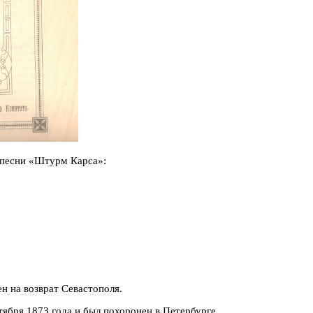
и песни «Штурм Карса»:
н на возврат Севастополя.
ктября 1873 года и был похоронен в Петербурге.