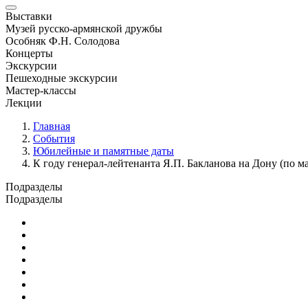
Выставки
Музей русско-армянской дружбы
Особняк Ф.Н. Солодова
Концерты
Экскурсии
Пешеходные экскурсии
Мастер-классы
Лекции
Главная
События
Юбилейные и памятные даты
К году генерал-лейтенанта Я.П. Бакланова на Дону (по
Подразделы
Подразделы
Юбилейные и памятные даты
Выставки
Концерты
Лекции
Новости
Семинары и конференции
Творческие занятия