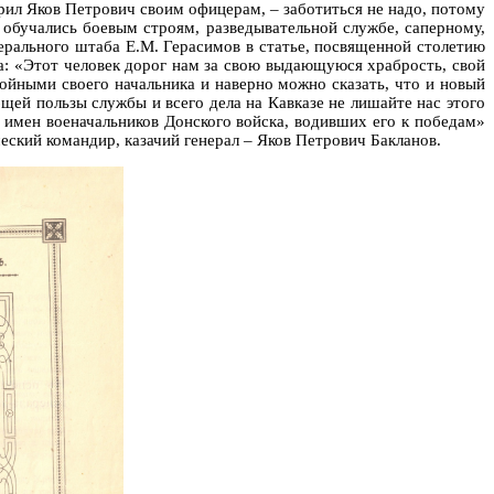
рил Яков Петрович своим офицерам, – заботиться не надо, потому
 обучались боевым строям, разведывательной службе, саперному,
ерального штаба Е.М. Герасимов в статье, посвященной столетию
ва: «Этот человек дорог нам за свою выдающуюся храбрость, свой
тойными своего начальника и наверно можно сказать, что и новый
бщей пользы службы и всего дела на Кавказе не лишайте нас этого
х имен военачальников Донского войска, водивших его к победам»
ский командир, казачий генерал – Яков Петрович Бакланов.