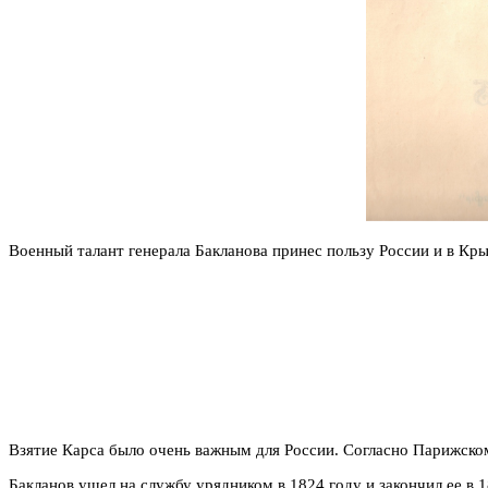
Военный талант генерала Бакланова принес пользу России и в Кр
Взятие Карса было очень важным для России. Согласно Парижско
Бакланов ушел на службу урядником в 1824 году и закончил ее в 1