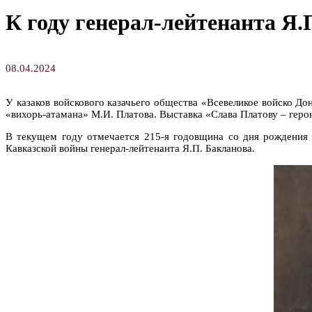
К году генерал-лейтенанта Я
08.04.2024
У казаков войскового казачьего общества «Всевеликое войско Д
«вихорь-атамана» М.И. Платова. Выставка «Слава Платову – геро
В текущем году отмечается 215-я годовщина со дня рождения 
Кавказской войны генерал-лейтенанта Я.П. Бакланова.