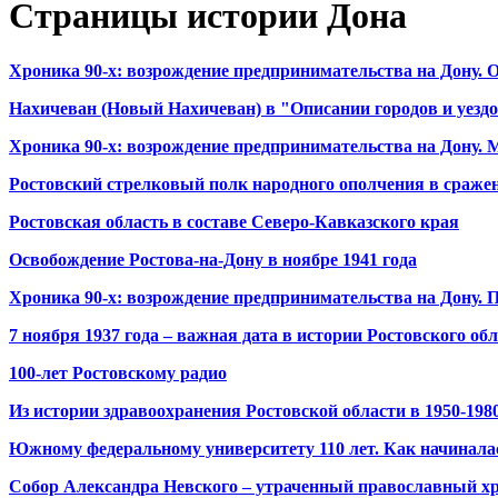
Страницы истории Дона
Хроника 90-х: возрождение предпринимательства на Дону.
Нахичеван (Новый Нахичеван) в "Описании городов и уездо
Хроника 90-х: возрождение предпринимательства на Дону. 
Ростовский стрелковый полк народного ополчения в сражени
Ростовская область в составе Северо-Кавказского края
Освобождение Ростова-на-Дону в ноябре 1941 года
Хроника 90-х: возрождение предпринимательства на Дону. 
7 ноября 1937 года – важная дата в истории Ростовского об
100-лет Ростовскому радио
Из истории здравоохранения Ростовской области в 1950-198
Южному федеральному университету 110 лет. Как начиналас
Собор Александра Невского – утраченный православный хр