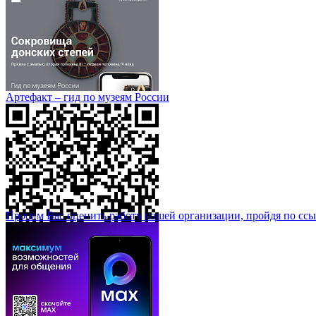
Артефакт – гид по музеям России
Просим Вас оценить работу нашей организации, пройдя по ссы