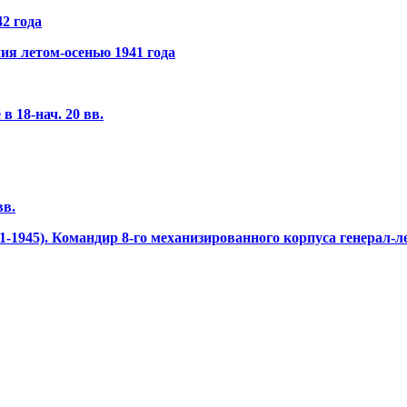
2 года
ия летом-осенью 1941 года
в 18-нач. 20 вв.
вв.
-1945). Командир 8-го механизированного корпуса генерал-