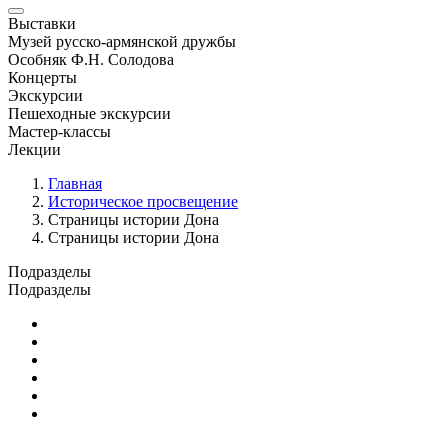
Выставки
Музей русско-армянской дружбы
Особняк Ф.Н. Солодова
Концерты
Экскурсии
Пешеходные экскурсии
Мастер-классы
Лекции
Главная
Историческое просвещение
Страницы истории Дона
Страницы истории Дона
Подразделы
Подразделы
Указ Президента РФ от 08.05.2024 N 314
Страницы истории Дона
Люди земли Донской
Герои Дона
22 июня. Война на уничтожение. Ключевые точки истори
Дорогами Крымской весны