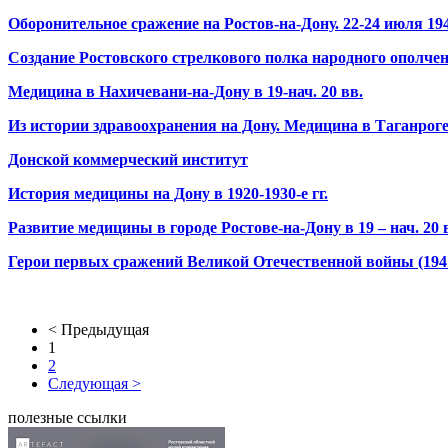
Оборонительное сражение на Ростов-на-Дону. 22-24 июля 194
Создание Ростовского стрелкового полка народного ополчен
Медицина в Нахичевани-на-Дону в 19-нач. 20 вв.
Из истории здравоохранения на Дону. Медицина в Таганроге 
Донской коммерческий институт
История медицины на Дону в 1920-1930-е гг.
Развитие медицины в городе Ростове-на-Дону в 19 – нач. 20 
Герои первых сражений Великой Отечественной войны (1941
< Предыдущая
1
2
Следующая >
полезные ссылки