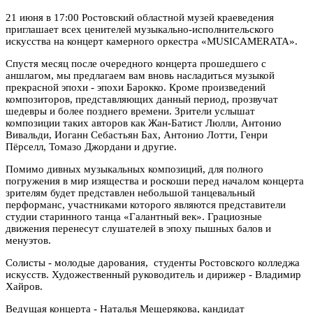
21 июня в 17:00 Ростовский областной музей краеведения
приглашает всех ценителей музыкально-исполнительского
искусства на концерт камерного оркестра «MUSICAMERATA».
Спустя месяц после очередного концерта прошедшего с
аншлагом, мы предлагаем вам вновь насладиться музыкой
прекрасной эпохи - эпохи Барокко. Кроме произведений
композиторов, представляющих данный период, прозвучат
шедевры и более позднего времени. Зрители услышат
композиции таких авторов как Жан-Батист Люлли, Антонио
Вивальди, Иоганн Себастьян Бах, Антонио Лотти, Генри
Пëрселл, Томазо Джордани и другие.
Помимо дивных музыкальных композиций, для полного
погружения в мир изящества и роскоши перед началом концерта
зрителям будет представлен небольшой танцевальный
перформанс, участниками которого являются представители
студии старинного танца «Галантный век». Грациозные
движения перенесут слушателей в эпоху пышных балов и
менуэтов.
Солисты - молодые дарования, студенты Ростовского колледжа
искусств. Художественный руководитель и дирижер - Владимир
Хайров.
Ведущая концерта - Наталья Мещерякова, кандидат