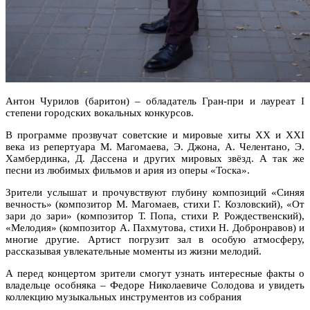
Антон Чурилов (баритон) – обладатель Гран-при и лауреат I
степени городских вокальных конкурсов.
В программе прозвучат советские и мировые хиты XX и XXI
века из репертуара М. Магомаева, Э. Джона, А. Челентано, Э.
Хамбердинка, Д. Дассена и других мировых звёзд. А так же
песни из любимых фильмов и ария из оперы «Тоска».
Зрители услышат и прочувствуют глубину композиций «Синяя
вечность» (композитор М. Магомаев, стихи Г. Козловский), «От
зари до зари» (композитор Т. Попа, стихи Р. Рождественский),
«Мелодия» (композитор А. Пахмутова, стихи Н. Добронравов) и
многие другие. Артист погрузит зал в особую атмосферу,
рассказывая увлекательные моменты из жизни мелодий.
А перед концертом зрители смогут узнать интересные факты о
владельце особняка – Федоре Николаевиче Солодова и увидеть
коллекцию музыкальных инструментов из собрания