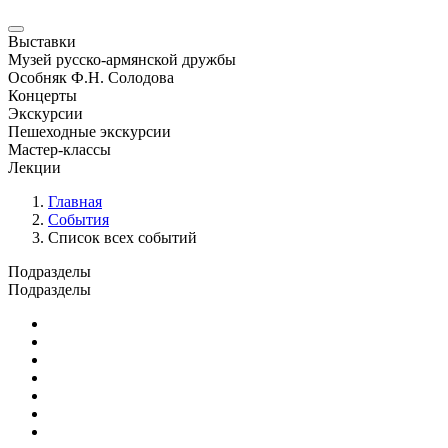
Выставки
Музей русско-армянской дружбы
Особняк Ф.Н. Солодова
Концерты
Экскурсии
Пешеходные экскурсии
Мастер-классы
Лекции
Главная
События
Список всех событий
Подразделы
Подразделы
Юбилейные и памятные даты
Выставки
Концерты
Лекции
Новости
Семинары и конференции
Творческие занятия