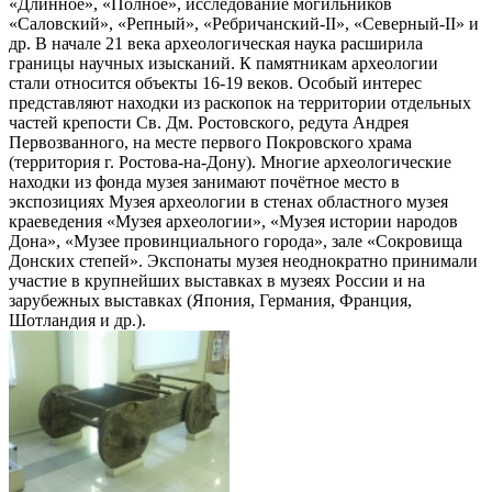
«Длинное», «Полное», исследование могильников
«Саловский», «Репный», «Ребричанский-II», «Северный-II» и
др. В начале 21 века археологическая наука расширила
границы научных изысканий. К памятникам археологии
стали относится объекты 16-19 веков. Особый интерес
представляют находки из раскопок на территории отдельных
частей крепости Св. Дм. Ростовского, редута Андрея
Первозванного, на месте первого Покровского храма
(территория г. Ростова-на-Дону). Многие археологические
находки из фонда музея занимают почётное место в
экспозициях Музея археологии в стенах областного музея
краеведения «Музея археологии», «Музея истории народов
Дона», «Музее провинциального города», зале «Сокровища
Донских степей». Экспонаты музея неоднократно принимали
участие в крупнейших выставках в музеях России и на
зарубежных выставках (Япония, Германия, Франция,
Шотландия и др.).