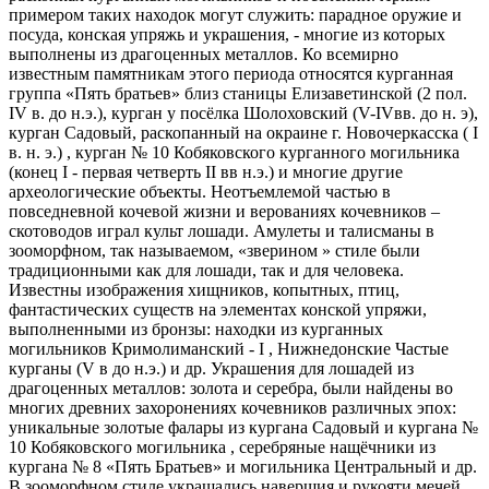
примером таких находок могут служить: парадное оружие и
посуда, конская упряжь и украшения, - многие из которых
выполнены из драгоценных металлов. Ко всемирно
известным памятникам этого периода относятся курганная
группа «Пять братьев» близ станицы Елизаветинской (2 пол.
IV в. до н.э.), курган у посёлка Шолоховский (V-IVвв. до н. э),
курган Садовый, раскопанный на окраине г. Новочеркасска ( I
в. н. э.) , курган № 10 Кобяковского курганного могильника
(конец I - первая четверть II вв н.э.) и многие другие
археологические объекты. Неотъемлемой частью в
повседневной кочевой жизни и верованиях кочевников –
скотоводов играл культ лошади. Амулеты и талисманы в
зооморфном, так называемом, «зверином » стиле были
традиционными как для лошади, так и для человека.
Известны изображения хищников, копытных, птиц,
фантастических существ на элементах конской упряжи,
выполненными из бронзы: находки из курганных
могильников Кримолиманский - I , Нижнедонские Частые
курганы (V в до н.э.) и др. Украшения для лошадей из
драгоценных металлов: золота и серебра, были найдены во
многих древних захоронениях кочевников различных эпох:
уникальные золотые фалары из кургана Садовый и кургана №
10 Кобяковского могильника , серебряные нащёчники из
кургана № 8 «Пять Братьев» и могильника Центральный и др.
В зооморфном стиле украшались навершия и рукояти мечей,