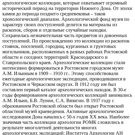
археологические коллекции, которые охватывает огромный
исторический период на территории Нижнего Дона. От эпохи
камня до периода позднего средневековья – таков
хронологический диапазон. Археологический фонд музея по
характеру своих поступлений делится на материалы из
раскопок, сборов и отдельные случайные находки.
Сохранилась незначительная часть предметов из довоенных
поступлений. По происхождению это коллекции из раскопок
стоянок, поселений, городищ, курганных и грунтовых
могильников, расположенных в разных районах Ростовской
области и соседних территорий: Краснодарского и
Ставропольского краев. Археологические коллекции стали
интенсивно формироваться в Ростовском городском музее
А.М. Ильиным в 1909 – 1910 гг.. Этому способствовали
ежегодные археологические экспедиции, проводившиеся в
Ростовском и Черкасском округах. В 1912 году им был
составлен первый каталог археологических находок. В 30-е
годы формированием археологических коллекций занимались
А.М. Ильин, Б.В. Лунин, С.А. Вязигин. В 1937 году с
образованием Ростовской области был открыт Ростовский
областной музей краеведения. Активные археологические
исследования Дона начались с 50-х годов XX века. Наиболее
значимая часть коллекции археологии РОМК сложились в
результате многолетней деятельности многих
археологических экспедиций: Института Археологии АН