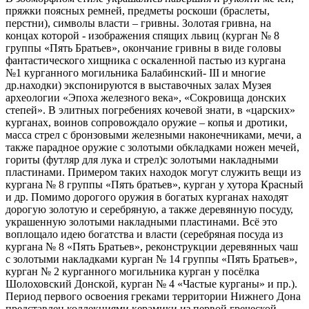
пряжки поясных ремней, предметы роскоши (браслеты,
перстни), символы власти – гривны. Золотая гривна, на
концах которой - изображения спящих львиц (курган № 8
группы «Пять Братьев», окончание гривны в виде головы
фантастического хищника с оскаленной пастью из кургана
№1 курганного могильника Балабинский- III и многие
др.находки) экспонируются в выставочных залах Музея
археологии «Эпоха железного века», «Сокровища донских
степей». В элитных погребениях кочевой знати, в «царских»
курганах, воинов сопровождало оружие – копья и дротики,
масса стрел с бронзовыми железными наконечниками, мечи, а
также парадное оружие с золотыми обкладками ножен мечей,
гориты (футляр для лука и стрел)с золотыми накладными
пластинами. Примером таких находок могут служить вещи из
кургана № 8 группы «Пять братьев», курган у хутора Красный
и др. Помимо дорогого оружия в богатых курганах находят
дорогую золотую и серебряную, а также деревянную посуду,
украшенную золотыми накладными пластинами. Всё это
воплощало идею богатства и власти (серебряная посуда из
кургана № 8 «Пять Братьев», реконструкции деревянных чаш
с золотыми накладками курган № 14 группы «Пять Братьев»,
курган № 2 курганного могильника курган у посёлка
Шолоховский Донской, курган № 4 «Частые курганы» и пр.).
Период первого освоения греками территории Нижнего Дона
представлен коллекциями керамики из первой греческой