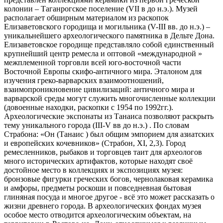
колонии – Таганрогское поселение (VII в до н.э.). Музей
располагает обширным материалом из раскопок
Елизаветовского городища и могильника (V-III вв. до н.э.) –
уникальнейшего археологического памятника в Дельте Дона.
Елизаветовское городище представляло собой единственный
крупнейший центр ремесла и оптовой «международной »
межплеменной торговли всей юго-восточной части
Восточной Европы скифо-античного мира. Эталоном для
изучения греко-варварских взаимоотношений,
взаимопроникновение цивилизаций: античного мира и
варварской среды могут служить многочисленные коллекции
(довоенные находки, раскопки с 1954 по 1992гг.).
Археологические экспонаты из Танаиса позволяют раскрыть
тему уникального города (III-V вв до н.э.) . По словам
Страбона: «Он (Танаис ) был общим эмпорием для азиатских
и европейских кочевников» (Страбон, ХI, 2,3). Город
ремесленников, рыбаков и торговцев таит для археологов
много исторических артифактов, которые находят своё
достойное место в коллекциях и экспозициях музея:
бронзовые фигурки греческих богов, чернолаковая керамика
и амфоры, предметы роскоши и повседневная бытовая
глиняная посуда и многое другое - всё это может рассказать о
жизни древнего города. В археологических фондах музея
особое место отводится археологическим объектам, на