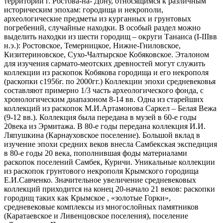
территории г. Ростова-на- Дону, относящимся к различным
историческим эпохам: городища и некрополи,
археологические предметы из курганных и грунтовых
погребений, случайные находки. В особый раздел можно
выделить находки из шести городищ – округи Танаиса (I-IIIвв
н.э.): Ростовское, Темерницкое, Нижне-Гниловское,
Кизитериновское, Сухо-Чалтырское Кобяковское. Эталоном
для изучения сармато-меотских древностей могут служить
коллекции из раскопок Кобякова городища и его некрополя
(раскопки с1956г. по 2000гг.) Коллекции эпохи средневековья
составляют примерно 1/3 часть археологического фонда, с
хронологическим диапазоном 8-14 вв. Одна из старейших
коллекций из раскопок М.И.Артамонова Саркел – Белая Вежа
(9-12 вв.). Коллекция была передана в музей в 60-е годы
20века из Эрмитажа. В 80-е годы передана коллекция И.И.
Ляпушкина (Карнауховское поселение). Большой вклад в
изучение эпохи средних веков внесла Самбекская экспедиция
в 80-е годы 20 века, пополнившая фоды материалами
раскопок поселений Самбек, Куричи. Уникальные коллекции
из раскопок грунтового некрополя Крымского городища
Е.И.Савченко. Значительное увеличение средневековых
коллекций приходится на конец 20-начало 21 веков: раскопки
городищ таких как Крымское , «золотые Горки»,
средневековые комплексы из многослойных памятников
(Каратаевское и Ливенцовское поселения), поселение