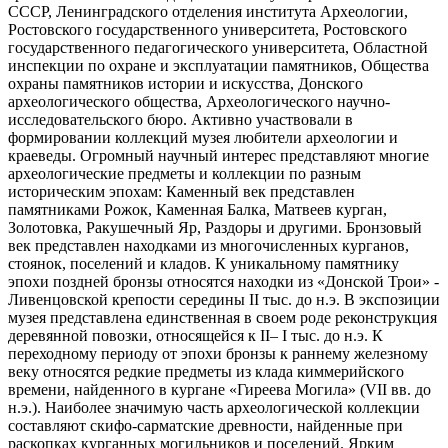
СССР, Ленинградского отделения института Археологии,
Ростовского государственного университета, Ростовского
государственного педагогического университета, Областной
инспекции по охране и эксплуатации памятников, Общества
охраны памятников истории и искусства, Донского
археологического общества, Археологического научно-
исследовательского бюро. Активно участвовали в
формировании коллекций музея любители археологии и
краеведы. Огромный научный интерес представляют многие
археологические предметы и коллекции по разным
историческим эпохам: Каменный век представлен
памятниками Рожок, Каменная Балка, Матвеев курган,
Золотовка, Ракушечный Яр, Раздоры и другими. Бронзовый
век представлен находками из многочисленных курганов,
стоянок, поселений и кладов. К уникальному памятнику
эпохи поздней бронзы относятся находки из «Донской Трои» -
Ливенцовской крепости cередины II тыс. до н.э. В экспозиции
музея представлена единственная в своем роде реконструкция
деревянной повозки, относящейся к II– I тыс. до н.э. К
переходному периоду от эпохи бронзы к раннему железному
веку относятся редкие предметы из клада киммерийского
времени, найденного в кургане «Гиреева Могила» (VII вв. до
н.э.). Наиболее значимую часть археологической коллекции
составляют скифо-сарматские древности, найденные при
раскопках курганных могильников и поселений. Ярким