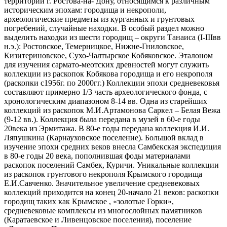
территории г. Ростова-на- Дону, относящимся к различным
историческим эпохам: городища и некрополи,
археологические предметы из курганных и грунтовых
погребений, случайные находки. В особый раздел можно
выделить находки из шести городищ – округи Танаиса (I-IIIвв
н.э.): Ростовское, Темерницкое, Нижне-Гниловское,
Кизитериновское, Сухо-Чалтырское Кобяковское. Эталоном
для изучения сармато-меотских древностей могут служить
коллекции из раскопок Кобякова городища и его некрополя
(раскопки с1956г. по 2000гг.) Коллекции эпохи средневековья
составляют примерно 1/3 часть археологического фонда, с
хронологическим диапазоном 8-14 вв. Одна из старейших
коллекций из раскопок М.И.Артамонова Саркел – Белая Вежа
(9-12 вв.). Коллекция была передана в музей в 60-е годы
20века из Эрмитажа. В 80-е годы передана коллекция И.И.
Ляпушкина (Карнауховское поселение). Большой вклад в
изучение эпохи средних веков внесла Самбекская экспедиция
в 80-е годы 20 века, пополнившая фоды материалами
раскопок поселений Самбек, Куричи. Уникальные коллекции
из раскопок грунтового некрополя Крымского городища
Е.И.Савченко. Значительное увеличение средневековых
коллекций приходится на конец 20-начало 21 веков: раскопки
городищ таких как Крымское , «золотые Горки»,
средневековые комплексы из многослойных памятников
(Каратаевское и Ливенцовское поселения), поселение