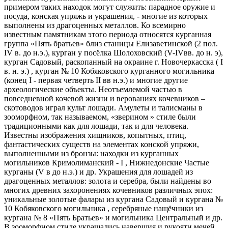
примером таких находок могут служить: парадное оружие и
посуда, конская упряжь и украшения, - многие из которых
выполнены из драгоценных металлов. Ко всемирно
известным памятникам этого периода относятся курганная
группа «Пять братьев» близ станицы Елизаветинской (2 пол.
IV в. до н.э.), курган у посёлка Шолоховский (V-IVвв. до н. э),
курган Садовый, раскопанный на окраине г. Новочеркасска ( I
в. н. э.) , курган № 10 Кобяковского курганного могильника
(конец I - первая четверть II вв н.э.) и многие другие
археологические объекты. Неотъемлемой частью в
повседневной кочевой жизни и верованиях кочевников –
скотоводов играл культ лошади. Амулеты и талисманы в
зооморфном, так называемом, «зверином » стиле были
традиционными как для лошади, так и для человека.
Известны изображения хищников, копытных, птиц,
фантастических существ на элементах конской упряжи,
выполненными из бронзы: находки из курганных
могильников Кримолиманский - I , Нижнедонские Частые
курганы (V в до н.э.) и др. Украшения для лошадей из
драгоценных металлов: золота и серебра, были найдены во
многих древних захоронениях кочевников различных эпох:
уникальные золотые фалары из кургана Садовый и кургана №
10 Кобяковского могильника , серебряные нащёчники из
кургана № 8 «Пять Братьев» и могильника Центральный и др.
В зооморфном стиле украшались навершия и рукояти мечей,