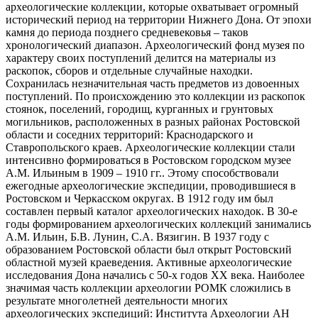
археологические коллекции, которые охватывает огромный
исторический период на территории Нижнего Дона. От эпохи
камня до периода позднего средневековья – таков
хронологический диапазон. Археологический фонд музея по
характеру своих поступлений делится на материалы из
раскопок, сборов и отдельные случайные находки.
Сохранилась незначительная часть предметов из довоенных
поступлений. По происхождению это коллекции из раскопок
стоянок, поселений, городищ, курганных и грунтовых
могильников, расположенных в разных районах Ростовской
области и соседних территорий: Краснодарского и
Ставропольского краев. Археологические коллекции стали
интенсивно формироваться в Ростовском городском музее
А.М. Ильиным в 1909 – 1910 гг.. Этому способствовали
ежегодные археологические экспедиции, проводившиеся в
Ростовском и Черкасском округах. В 1912 году им был
составлен первый каталог археологических находок. В 30-е
годы формированием археологических коллекций занимались
А.М. Ильин, Б.В. Лунин, С.А. Вязигин. В 1937 году с
образованием Ростовской области был открыт Ростовский
областной музей краеведения. Активные археологические
исследования Дона начались с 50-х годов XX века. Наиболее
значимая часть коллекции археологии РОМК сложились в
результате многолетней деятельности многих
археологических экспедиций: Института Археологии АН