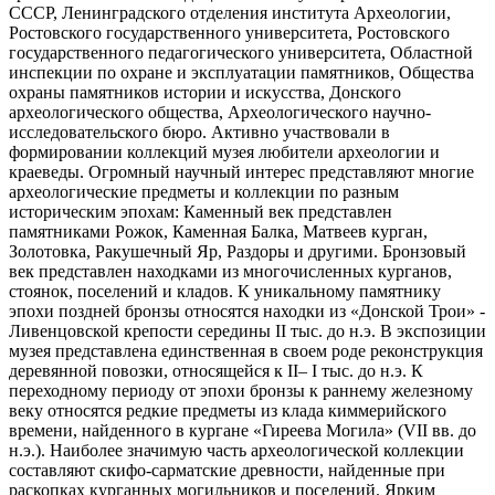
СССР, Ленинградского отделения института Археологии,
Ростовского государственного университета, Ростовского
государственного педагогического университета, Областной
инспекции по охране и эксплуатации памятников, Общества
охраны памятников истории и искусства, Донского
археологического общества, Археологического научно-
исследовательского бюро. Активно участвовали в
формировании коллекций музея любители археологии и
краеведы. Огромный научный интерес представляют многие
археологические предметы и коллекции по разным
историческим эпохам: Каменный век представлен
памятниками Рожок, Каменная Балка, Матвеев курган,
Золотовка, Ракушечный Яр, Раздоры и другими. Бронзовый
век представлен находками из многочисленных курганов,
стоянок, поселений и кладов. К уникальному памятнику
эпохи поздней бронзы относятся находки из «Донской Трои» -
Ливенцовской крепости cередины II тыс. до н.э. В экспозиции
музея представлена единственная в своем роде реконструкция
деревянной повозки, относящейся к II– I тыс. до н.э. К
переходному периоду от эпохи бронзы к раннему железному
веку относятся редкие предметы из клада киммерийского
времени, найденного в кургане «Гиреева Могила» (VII вв. до
н.э.). Наиболее значимую часть археологической коллекции
составляют скифо-сарматские древности, найденные при
раскопках курганных могильников и поселений. Ярким