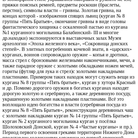
пряжки поясных ремней, предметы роскоши (браслеты,
перстни), символы власти – гривны. Золотая гривна, на
концах которой - изображения спящих львиц (курган № 8
группы «Пять Братьев», окончание гривны в виде головы
фантастического хищника с оскаленной пастью из кургана
№1 курганного могильника Балабинский- III и многие
др.находки) экспонируются в выставочных залах Музея
археологии «Эпоха железного века», «Сокровища донских
степей». В элитных погребениях кочевой знати, в «царских»
курганах, воинов сопровождало оружие – копья и дротики,
масса стрел с бронзовыми железными наконечниками, мечи, а
также парадное оружие с золотыми обкладками ножен мечей,
гориты (футляр для лука и стрел)с золотыми накладными
пластинами. Примером таких находок могут служить вещи из
кургана № 8 группы «Пять братьев», курган у хутора Красный
и др. Помимо дорогого оружия в богатых курганах находят
дорогую золотую и серебряную, а также деревянную посуду,
украшенную золотыми накладными пластинами. Всё это
воплощало идею богатства и власти (серебряная посуда из
кургана № 8 «Пять Братьев», реконструкции деревянных чаш
с золотыми накладками курган № 14 группы «Пять Братьев»,
курган № 2 курганного могильника курган у посёлка
Шолоховский Донской, курган № 4 «Частые курганы» и пр.).
Период первого освоения греками территории Нижнего Дона
представлен коллекциями керамики из первой греческой