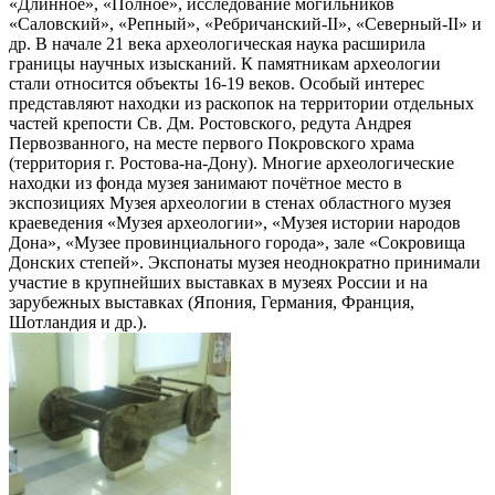
«Длинное», «Полное», исследование могильников
«Саловский», «Репный», «Ребричанский-II», «Северный-II» и
др. В начале 21 века археологическая наука расширила
границы научных изысканий. К памятникам археологии
стали относится объекты 16-19 веков. Особый интерес
представляют находки из раскопок на территории отдельных
частей крепости Св. Дм. Ростовского, редута Андрея
Первозванного, на месте первого Покровского храма
(территория г. Ростова-на-Дону). Многие археологические
находки из фонда музея занимают почётное место в
экспозициях Музея археологии в стенах областного музея
краеведения «Музея археологии», «Музея истории народов
Дона», «Музее провинциального города», зале «Сокровища
Донских степей». Экспонаты музея неоднократно принимали
участие в крупнейших выставках в музеях России и на
зарубежных выставках (Япония, Германия, Франция,
Шотландия и др.).