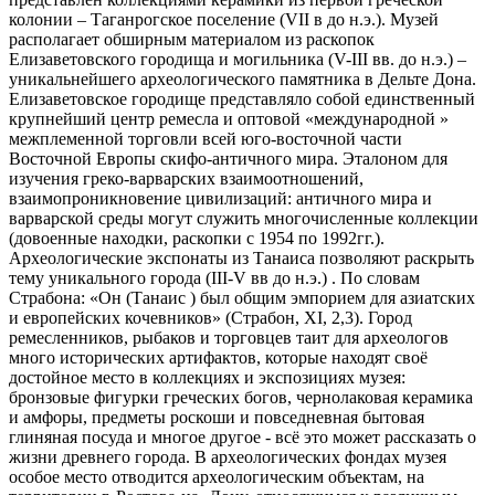
колонии – Таганрогское поселение (VII в до н.э.). Музей
располагает обширным материалом из раскопок
Елизаветовского городища и могильника (V-III вв. до н.э.) –
уникальнейшего археологического памятника в Дельте Дона.
Елизаветовское городище представляло собой единственный
крупнейший центр ремесла и оптовой «международной »
межплеменной торговли всей юго-восточной части
Восточной Европы скифо-античного мира. Эталоном для
изучения греко-варварских взаимоотношений,
взаимопроникновение цивилизаций: античного мира и
варварской среды могут служить многочисленные коллекции
(довоенные находки, раскопки с 1954 по 1992гг.).
Археологические экспонаты из Танаиса позволяют раскрыть
тему уникального города (III-V вв до н.э.) . По словам
Страбона: «Он (Танаис ) был общим эмпорием для азиатских
и европейских кочевников» (Страбон, ХI, 2,3). Город
ремесленников, рыбаков и торговцев таит для археологов
много исторических артифактов, которые находят своё
достойное место в коллекциях и экспозициях музея:
бронзовые фигурки греческих богов, чернолаковая керамика
и амфоры, предметы роскоши и повседневная бытовая
глиняная посуда и многое другое - всё это может рассказать о
жизни древнего города. В археологических фондах музея
особое место отводится археологическим объектам, на