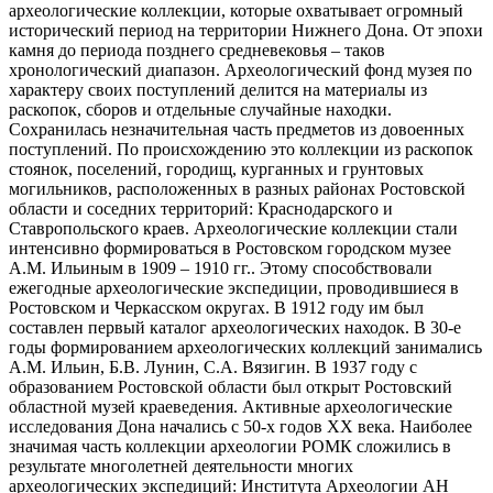
археологические коллекции, которые охватывает огромный
исторический период на территории Нижнего Дона. От эпохи
камня до периода позднего средневековья – таков
хронологический диапазон. Археологический фонд музея по
характеру своих поступлений делится на материалы из
раскопок, сборов и отдельные случайные находки.
Сохранилась незначительная часть предметов из довоенных
поступлений. По происхождению это коллекции из раскопок
стоянок, поселений, городищ, курганных и грунтовых
могильников, расположенных в разных районах Ростовской
области и соседних территорий: Краснодарского и
Ставропольского краев. Археологические коллекции стали
интенсивно формироваться в Ростовском городском музее
А.М. Ильиным в 1909 – 1910 гг.. Этому способствовали
ежегодные археологические экспедиции, проводившиеся в
Ростовском и Черкасском округах. В 1912 году им был
составлен первый каталог археологических находок. В 30-е
годы формированием археологических коллекций занимались
А.М. Ильин, Б.В. Лунин, С.А. Вязигин. В 1937 году с
образованием Ростовской области был открыт Ростовский
областной музей краеведения. Активные археологические
исследования Дона начались с 50-х годов XX века. Наиболее
значимая часть коллекции археологии РОМК сложились в
результате многолетней деятельности многих
археологических экспедиций: Института Археологии АН