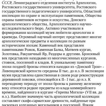
СССР, Ленинградского отделения института Археологии,
Ростовского государственного университета, Ростовского
государственного педагогического университета, Областной
инспекции по охране и эксплуатации памятников, Общества
охраны памятников истории и искусства, Донского
археологического общества, Археологического научно-
исследовательского бюро. Активно участвовали в
формировании коллекций музея любители археологии и
краеведы. Огромный научный интерес представляют многие
археологические предметы и коллекции по разным
историческим эпохам: Каменный век представлен
памятниками Рожок, Каменная Балка, Матвеев курган,
Золотовка, Ракушечный Яр, Раздоры и другими. Бронзовый
век представлен находками из многочисленных курганов,
стоянок, поселений и кладов. К уникальному памятнику
эпохи поздней бронзы относятся находки из «Донской Трои» -
Ливенцовской крепости cередины II тыс. до н.э. В экспозиции
музея представлена единственная в своем роде реконструкция
деревянной повозки, относящейся к II– I тыс. до н.э. К
переходному периоду от эпохи бронзы к раннему железному
веку относятся редкие предметы из клада киммерийского
времени, найденного в кургане «Гиреева Могила» (VII вв. до
н.э.). Наиболее значимую часть археологической коллекции
составляют скифо-сарматские древности, найденные при
раскопках курганных могильников и поселений. Ярким