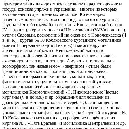
примером таких находок могут служить: парадное оружие и
посуда, конская упряжь и украшения, - многие из которых
выполнены из драгоценных металлов. Ко всемирно
известным памятникам этого периода относятся курганная
группа «Пять братьев» близ станицы Елизаветинской (2 пол.
IV в. до н.э.), курган у посёлка Шолоховский (V-IVвв. до н. э),
курган Садовый, раскопанный на окраине г. Новочеркасска ( I
в. н. э.) , курган № 10 Кобяковского курганного могильника
(конец I - первая четверть II вв н.э.) и многие другие
археологические объекты. Неотъемлемой частью в
повседневной кочевой жизни и верованиях кочевников –
скотоводов играл культ лошади. Амулеты и талисманы в
зооморфном, так называемом, «зверином » стиле были
традиционными как для лошади, так и для человека.
Известны изображения хищников, копытных, птиц,
фантастических существ на элементах конской упряжи,
выполненными из бронзы: находки из курганных
могильников Кримолиманский - I , Нижнедонские Частые
курганы (V в до н.э.) и др. Украшения для лошадей из
драгоценных металлов: золота и серебра, были найдены во
многих древних захоронениях кочевников различных эпох:
уникальные золотые фалары из кургана Садовый и кургана №
10 Кобяковского могильника , серебряные нащёчники из
кургана № 8 «Пять Братьев» и могильника Центральный и др.
В зооморфном стиле украшались навершия и рукояти мечей,