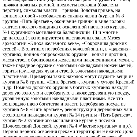
пряжки поясных ремней, предметы роскоши (браслеты,
перстни), символы власти – гривны. Золотая гривна, на
концах которой - изображения спящих львиц (курган № 8
группы «Пять Братьев», окончание гривны в виде головы
фантастического хищника с оскаленной пастью из кургана
№1 курганного могильника Балабинский- III и многие
др.находки) экспонируются в выставочных залах Музея
археологии «Эпоха железного века», «Сокровища донских
степей». В элитных погребениях кочевой знати, в «царских»
курганах, воинов сопровождало оружие – копья и дротики,
масса стрел с бронзовыми железными наконечниками, мечи, а
также парадное оружие с золотыми обкладками ножен мечей,
гориты (футляр для лука и стрел)с золотыми накладными
пластинами. Примером таких находок могут служить вещи из
кургана № 8 группы «Пять братьев», курган у хутора Красный
и др. Помимо дорогого оружия в богатых курганах находят
дорогую золотую и серебряную, а также деревянную посуду,
украшенную золотыми накладными пластинами. Всё это
воплощало идею богатства и власти (серебряная посуда из
кургана № 8 «Пять Братьев», реконструкции деревянных чаш
с золотыми накладками курган № 14 группы «Пять Братьев»,
курган № 2 курганного могильника курган у посёлка
Шолоховский Донской, курган № 4 «Частые курганы» и пр.).
Период первого освоения греками территории Нижнего Дона
представлен коллекциями керамики из первой греческой