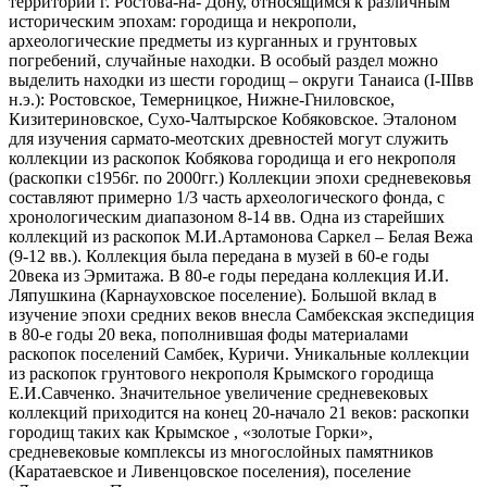
территории г. Ростова-на- Дону, относящимся к различным
историческим эпохам: городища и некрополи,
археологические предметы из курганных и грунтовых
погребений, случайные находки. В особый раздел можно
выделить находки из шести городищ – округи Танаиса (I-IIIвв
н.э.): Ростовское, Темерницкое, Нижне-Гниловское,
Кизитериновское, Сухо-Чалтырское Кобяковское. Эталоном
для изучения сармато-меотских древностей могут служить
коллекции из раскопок Кобякова городища и его некрополя
(раскопки с1956г. по 2000гг.) Коллекции эпохи средневековья
составляют примерно 1/3 часть археологического фонда, с
хронологическим диапазоном 8-14 вв. Одна из старейших
коллекций из раскопок М.И.Артамонова Саркел – Белая Вежа
(9-12 вв.). Коллекция была передана в музей в 60-е годы
20века из Эрмитажа. В 80-е годы передана коллекция И.И.
Ляпушкина (Карнауховское поселение). Большой вклад в
изучение эпохи средних веков внесла Самбекская экспедиция
в 80-е годы 20 века, пополнившая фоды материалами
раскопок поселений Самбек, Куричи. Уникальные коллекции
из раскопок грунтового некрополя Крымского городища
Е.И.Савченко. Значительное увеличение средневековых
коллекций приходится на конец 20-начало 21 веков: раскопки
городищ таких как Крымское , «золотые Горки»,
средневековые комплексы из многослойных памятников
(Каратаевское и Ливенцовское поселения), поселение