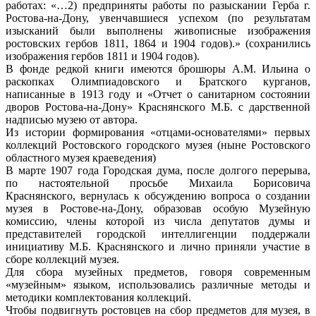
работах: «…2) предприняты работы по разыскании Герба г.
Ростова-на-Дону, увенчавшиеся успехом (по результатам
изысканий были выполнены живописные изображения
ростовских гербов 1811, 1864 и 1904 годов).» (сохранились
изображения гербов 1811 и 1904 годов).
В фонде редкой книги имеются брошюры А.М. Ильина о
раскопках Олимпиадовского и Братского курганов,
написанные в 1913 году и «Отчет о санитарном состоянии
дворов Ростова-на-Дону» Краснянского М.Б. с дарственной
надписью музею от автора.
Из истории формирования «отцами-основателями» первых
коллекций Ростовского городского музея (ныне Ростовского
областного музея краеведения)
В марте 1907 года Городская дума, после долгого перерыва,
по настоятельной просьбе Михаила Борисовича
Краснянского, вернулась к обсуждению вопроса о создании
музея в Ростове-на-Дону, образовав особую Музейную
комиссию, члены которой из числа депутатов думы и
представителей городской интеллигенции поддержали
инициативу М.Б. Краснянского и лично приняли участие в
сборе коллекций музея.
Для сбора музейных предметов, говоря современным
«музейным» языком, использовались различные методы и
методики комплектования коллекций.
Чтобы подвигнуть ростовцев на сбор предметов для музея, в