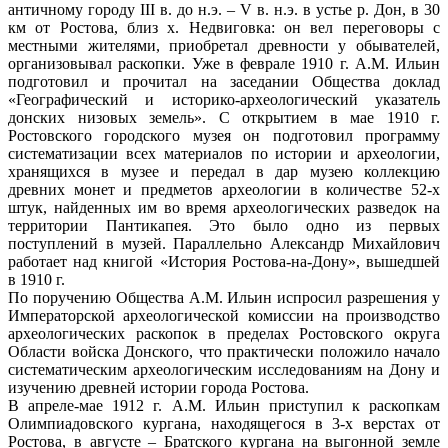
античному городу III в. до н.э. – V в. н.э. в устье р. Дон, в 30
км от Ростова, близ х. Недвиговка: он вел переговоры с
местными жителями, приобретал древности у обывателей,
организовывал раскопки. Уже в феврале 1910 г. А.М. Ильин
подготовил и прочитал на заседании Общества доклад
«Географический и историко-археологический указатель
донских низовых земель». С открытием в мае 1910 г.
Ростовского городского музея он подготовил программу
систематизации всех материалов по истории и археологии,
хранящихся в музее и передал в дар музею коллекцию
древних монет и предметов археологии в количестве 52-х
штук, найденных им во время археологических разведок на
территории Пантикапея. Это было одно из первых
поступлений в музей. Параллельно Александр Михайлович
работает над книгой «История Ростова-на-Дону», вышедшей
в 1910 г.
По поручению Общества А.М. Ильин испросил разрешения у
Императорской археологической комиссии на производство
археологических раскопок в пределах Ростовского округа
Области войска Донского, что практически положило начало
систематическим археологическим исследованиям на Дону и
изучению древней истории города Ростова.
В апреле-мае 1912 г. А.М. Ильин приступил к раскопкам
Олимпиадовского кургана, находящегося в 3-х верстах от
Ростова, в августе – Братского кургана на выгонной земле