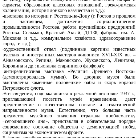
сарматы, образование классовых отношений, греко-римская
колонизация, история донкого казачества и т.д.);
-выставка по истории г. Ростова-на-Дону (г. Ростов в прошлом
и настоящем, достижения социалистической
промышленности Ростова, работа крупнейших предприятий
Ростова: Сельмаш, Красный Аксай, ДГТФ, фабрика им. А.
Микояна и т.д., коммунальное хозяйство, здравоохранение
города и т.д.);
-художественный отдел (подлинные картины известных
русских и иностранных мастеров живописи ХVII-ХIХ вв. –
Айвазовского, Репина, Маковского, Жуковского, Левитана,
Коровина и др.; выставка старинного фарфора);
-антирелигиозная выставка «Религия Древнего Востока»
(демонстрировалась мумия). Во дворике музея были
выставлены каменные половецкие бабы и якорь корабля
Петровского флота.
Эти сведения, содержавшиеся в рекламной листовке 1937 г.,
приглашающей посетить музей краеведения, дают
представление о качественном составе и тематической
направленности музея. Естественно, что большая часть
предметов музейного значения отражала проблематику
«сегодняшнего дня», представляя в обязательном порядке
современное состояние общества с демонстрацией побед
социализма на экономическом фронте.
В фонде «особого хранения» экспонировались находки из ст.