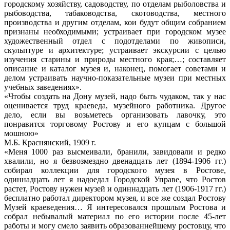
городскому хозяйству, садоводству, по отделам рыболовства и
рыбоводства, табаководства, скотоводства, местного
производства и другим отделам, кои будут общим собранием
признаны необходимыми; устраивает при городском музее
художественный отдел с подотделами по живописи,
скульптуре и архитектуре; устраивает экскурсии с целью
изучения старины и природы местного края;…; составляет
описание и каталог музея и, наконец, помогает советами и
делом устраивать научно-показательные музеи при местных
учебных заведениях».
«Чтобы создать на Дону музей, надо быть чудаком, так у нас
оценивается труд краеведа, музейного работника. Другое
дело, если вы возьметесь организовать лавочку, это
понравится торговому Ростову и его купцам с большой
мошною»
М.Б. Краснянский, 1909 г.
«Меня 1000 раз высмеивали, бранили, завидовали и редко
хвалили, но я безвозмездно двенадцать лет (1894-1906 гг.)
собирал коллекции для городского музея в Ростове,
одиннадцать лет я надоедал Городской Управе, что Ростов
растет, Ростову нужен музей и одиннадцать лет (1906-1917 гг.)
бесплатно работал директором музея, и все же создал Ростову
Музей краеведения… Я интересовался прошлым Ростова и
собрал небывалый материал по его истории после 45-лет
работы и могу смело заявить образованнейшему ростовцу, что