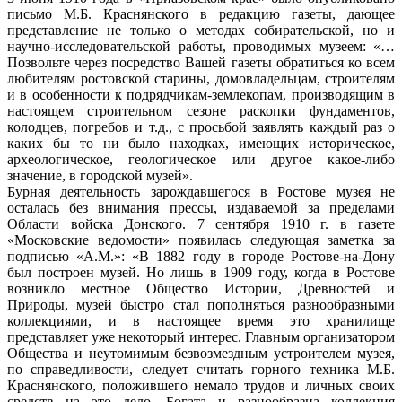
письмо М.Б. Краснянского в редакцию газеты, дающее
представление не только о методах собирательской, но и
научно-исследовательской работы, проводимых музеем: «…
Позвольте через посредство Вашей газеты обратиться ко всем
любителям ростовской старины, домовладельцам, строителям
и в особенности к подрядчикам-землекопам, производящим в
настоящем строительном сезоне раскопки фундаментов,
колодцев, погребов и т.д., с просьбой заявлять каждый раз о
каких бы то ни было находках, имеющих историческое,
археологическое, геологическое или другое какое-либо
значение, в городской музей».
Бурная деятельность зарождавшегося в Ростове музея не
осталась без внимания прессы, издаваемой за пределами
Области войска Донского. 7 сентября 1910 г. в газете
«Московские ведомости» появилась следующая заметка за
подписью «А.М.»: «В 1882 году в городе Ростове-на-Дону
был построен музей. Но лишь в 1909 году, когда в Ростове
возникло местное Общество Истории, Древностей и
Природы, музей быстро стал пополняться разнообразными
коллекциями, и в настоящее время это хранилище
представляет уже некоторый интерес. Главным организатором
Общества и неутомимым безвозмездным устроителем музея,
по справедливости, следует считать горного техника М.Б.
Краснянского, положившего немало трудов и личных своих
средств на это дело. Богата и разнообразна коллекция