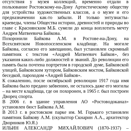
отсутствия у музея коллекций, временно отдали в
пользование Ростовскому-на-Дону Артистическому обществу
для устройства художественных классов, а о музее и его
предназначении как-то забыли. И только энтузиасты-
краеведы, члены Общества истории, древностей и природы во
главе с Краснянским М.Б. сумели до конца воплотить мечту
Андрея Матвеевича Байкова.
Похоронили Байкова А.М. в Ростове-на-Дону, на
Всехсвятском Новопоселенском кладбище. На могиле
Байкова, согласно его завещанию, был установлен скромный
памятник с текстом «Андрей Матвеевич Байков», без
указания каких-либо должностей и званий. До революции его
память была почтена портретом в городской думе, Байковской
улицей, Байковским хутором, Байковским мостом, Байковской
беседкой, пароходом «Андрей Байков».
К сожалению, после октябрьской революции 1917 года имя
Байкова было предано забвению, не осталось даже его могилы
– на месте кладбища, где он похоронен, в 1965 г. был построен
Дворец спорта.
В 2006 г. в здание управления АО «Ростоводоканал»
установлен бюст Байкова А.М.
В 2013 г. в ростовском парке им. М. Горького установлен
памятник Байкову А.М. (скульптор Скнарин А.А., архитектор
Дворников Ю.Я.)
ИЛЬИН АЛЕКСАНДР МИХАЙЛОВИЧ (1870-1937) –