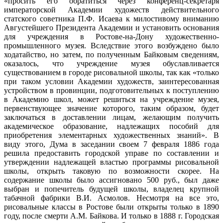
«просить его обратиться через конференц-секретаря
императорской Академии художеств действительного
статского советника П.Ф. Исаева к милостивому вниманию
Августейшего Президента Академии и установить основания
для учреждения в Ростове-на-Дону художественно-
промышленного музея. Вследствие этого возбуждено было
ходатайство, но затем, по полученным Байковым сведениям,
оказалось, что учреждение музея обуславливается
существованием в городе рисовальной школы, так как «только
при таком условии Академии художеств, заинтересованная
устройством в провинции, подготовительных к поступлению
в Академию школ, может решиться на учреждение музея,
первенствующее значение которого, таким образом, будет
заключаться в доставлении лицам, желающим получить
академическое образование, надлежащих пособий для
приобретения элементарных художественных знаний». В
виду этого, Дума в заседании своем 7 февраля 1886 года
решила предоставить городской управе по составлении и
утверждении надлежащей властью программы рисовальной
школы, открыть таковую по возможности скорее. На
содержание школы было ассигновано 500 руб., был даже
выбран и попечитель будущей школы, владелец крупной
табачной фабрики В.И. Асмолов. Несмотря на все это,
рисовальные классы в Ростове были открыты только в 1890
году, после смерти А.М. Байкова. И только в 1888 г. Городская