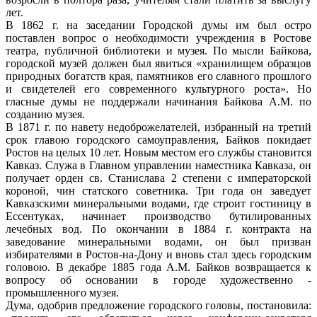
лет.
В 1862 г. на заседании Городской думы им был остро
поставлен вопрос о необходимости учреждения в Ростове
театра, публичной библиотеки и музея. По мысли Байкова,
городской музей должен был явиться «хранилищем образцов
природных богатств края, памятников его славного прошлого
и свидетелей его современного культурного роста». Но
гласные думы не поддержали начинания Байкова А.М. по
созданию музея.
В 1871 г. по навету недоброжелателей, избранный на третий
срок главою городского самоуправления, Байков покидает
Ростов на целых 10 лет. Новым местом его службы становится
Кавказ. Служа в Главном управлении наместника Кавказа, он
получает орден св. Станислава 2 степени с императорской
короной, чин статского советника. Три года он заведует
Кавказскими минеральными водами, где строит гостиницу в
Ессентуках, начинает производство бутилированных
лечебных вод. По окончании в 1884 г. контракта на
заведование минеральными водами, он был призван
избирателями в Ростов-на-Дону и вновь стал здесь городским
головою. В декабре 1885 года А.М. Байков возвращается к
вопросу об основании в городе художественно -
промышленного музея.
Дума, одобрив предложение городского головы, постановила: