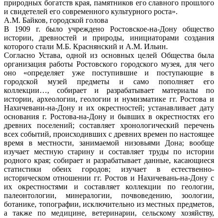
природных богатств края, памятников его славного прошлого
и свидетелей его современного культурного роста».
А.М. Байков, городской голова
В 1909 г. было учреждено Ростовское-на-Дону общество
истории, древностей и природы, инициаторами создания
которого стали М.Б. Краснянский и А.М. Ильин.
Согласно Устава, одной из основных целей Общества была
организация работы Ростовского городского музея, для чего
оно «определяет уже поступившие и поступающие в
городской музей предметы и само пополняет его
коллекции…, собирает и разрабатывает материалы по
истории, археологии, геологии и нумизматике гг. Ростова и
Нахичевани-на-Дону и их окрестностей; устанавливает дату
основания г. Ростова-на-Дону и бывших в окрестностях его
древних поселений; составляет хронологический перечень
всех событий, происходивших с древних времен по настоящее
время в местности, занимаемой низовьями Дона; вообще
изучает местную старину и составляет труды по истории
родного края; собирает и разрабатывает данные, касающиеся
статистики обеих городов; изучает в естественно-
историческом отношении гг. Ростов и Нахичевань-на-Дону с
их окрестностями и составляет коллекции по геологии,
палеонтологии, минералогии, почвоведению, зоологии,
ботанике, топографии, исключительно из местных предметов,
а также по медицине, ветеринарии, сельскому хозяйству,