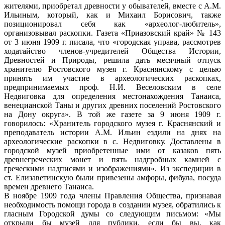
жителями, приобретал древности у обывателей, вместе с А.М.
Ильиным, который, как и Михаил Борисович, также
позиционировал себя как «археолог-любитель»,
организовывал раскопки. Газета «Приазовский край» № 143
от 3 июня 1909 г. писала, что «городская управа, рассмотрев
ходатайство членов-учредителей Общества Истории,
Древностей и Природы, решила дать месячный отпуск
хранителю Ростовского музея г. Краснянскому с целью
принять им участие в археологических раскопках,
предпринимаемых проф. Н.И. Веселовским в селе
Недвиговка для определения местонахождения Танаиса,
венецианской Таны и других древних поселений Ростовского
на Дону округа». В той же газете за 9 июня 1909 г.
говорилось: «Хранитель городского музея г. Краснянский и
преподаватель истории А.М. Ильин ездили на днях на
археологические раскопки в с. Недвиговку. Доставлены в
городской музей приобретенные ими от казаков пять
древнегреческих монет и пять надгробных камней с
греческими надписями и изображениями». Из экспедиции в
ст. Елизаветинскую были привезены амфоры, фибула, посуда
времен древнего Танаиса.
В ноябре 1909 года члены Правления Общества, признавая
необходимость помощи города в создании музея, обратились к
гласным Городской думы со следующим письмом: «Мы
открыли бы музей для публики, если бы вы, как