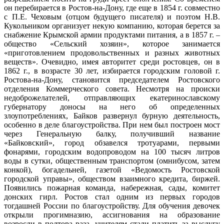
он перебирается в Ростов-на-Дону, где еще в 1854 г. совместно
с П.Е. Чеховым (отцом будущего писателя) и поэтом Н.В.
Кукольником организует некую компанию, которая берется за
снабжение Крымской армии продуктами питания, а в 1857 г. –
общество «Сельский хозяин», которое занимается
«приготовлением продовольственных и разных животных
веществ». Очевидно, имея авторитет среди ростовцев, он в
1862 г., в возрасте 30 лет, избирается городским головой г.
Ростова-на-Дону, становится председателем Ростовского
отделения Коммерческого совета. Несмотря на происки
недоброжелателей, отправляющих екатеринославскому
губернатору доносы на него об определенных
злоупотреблениях, Байков развернул бурную деятельность,
особенно в деле благоустройства. При нем был построен мост
через Генеральную балку, получивший название
«Байковский», город обзавелся тротуарами, первыми
фонарями, городским водопроводом на 100 тысяч литров
воды в сутки, общественным транспортом (омнибусом, затем
конкой), богадельней, газетой «Ведомость Ростовской
городской управы», обществом взаимного кредита, биржей.
Появились пожарная команда, набережная, сады, комитет
донских гирл. Ростов стал одним из первых городов
тогдашней России по благоустройству. Для обучения девочек
открыли прогимназию, ассигнования на образование
возросли в полтора раза, учителям стали платить за выслугу