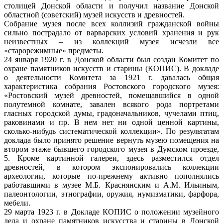
столицей Донской области и получил название Донской
областной (советский) музей искусств и древностей.
Собрание музея после всех коллизий гражданской войны
сильно пострадало от варварских условий хранения и рук
неизвестных – из коллекций музея исчезли все
«старорежимные» предметы.
24 января 1920 г. в Донской области был создан Комитет по
охране памятников искусств и старины (КОПИС). В докладе
о деятельности Комитета за 1921 г. давалась общая
характеристика собрания Ростовского городского музея:
«Ростовский музей древностей, помещавшийся в одной
полутемной комнате, завален всякого рода портретами
гласных городской думы, градоначальников, чучелами птиц,
раковинами и пр. В нем нет ни одной ценной картины,
сколько-нибудь систематической коллекции». По результатам
доклада было принято решение вернуть музею помещения на
втором этаже бывшего городского музея в Думском проезде,
5. Кроме картинной галереи, здесь разместился отдел
древностей, в котором экспонировались коллекции
археологии, которые по-прежнему активно пополнялись
работавшими в музее М.Б. Краснянским и А.М. Ильиным,
палеонтологии, этнографии, оружия, нумизматики, фарфора,
мебели.
29 марта 1923 г. в Докладе КОПИС о положении музейного
дела и охране памятников искусства и старины в Донской