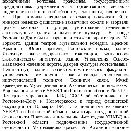
захватчиками колхозам, гражданам, государственным
предприятиям, учреждениям и организациям местного
подчинения по Ростовской области», в частности, говорилось:
«… При помощи специальных команд поджигателей и
минеров немецко-фашистские захватчики сожгли и взорвали
целые кварталы и улицы, уничтожили ценнейшие
архитектурные здания и памятники культуры. В городе
Ростове на Дону были взорваны и сожжены драмтеатр им. М.
Горького, здания театров Музыкальной комедии, Красной
Армии и Юного зрителя, Ростовский вокзал, здание
Института железнодорожного транспорта, Финансово-
экономического института, здание Управления Северо-
Кавказской железной дороги, Дворец культуры Ростсельмаша,
Пединститут, здания физико-математического факультета
университета, все крупные школы города, строительно-
индустриальный техникум, Техникум связи, Музей
краеведения, Музей революции, Академическая библиотека».
В докладной записке УНКВД по Ростовской области № 7/17 в
Четвертое управление НКВД СССР об обстановке в г.
Ростове-на-Дону и Новочеркасске в период фашистской
оккупации от 16 марта 1943 г. за подписями начальника
УНКВД по Ростовской области, комиссара государственной
безопасности Покотило и начальника 4-го отдела УНКВД по
Ростовской области, подполковника государственной
безопасности Мартемьянова (раздел А. Административное