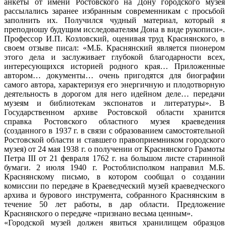
анкеты от имени Ростовского на Дону городского музея
рассылались заранее избранным современникам с просьбой
заполнить их. Получился чудный материал, который я
преподношу будущим исследователям Дона в виде рукописи».
Профессор И.П. Козловский, оценивая труд Краснянского, в
своем отзыве писал: «М.Б. Краснянский является пионером
этого дела и заслуживает глубокой благодарности всех,
интересующихся историей родного края… Приложенные
автором… документы… очень пригодятся для биографии
самого автора, характеризуя его энергичную и плодотворную
деятельность в дорогом для него идейном деле… передачи
музеям и библиотекам экспонатов и литературы». В
Государственном архиве Ростовской области хранится
справка Ростовского областного музея краеведения
(созданного в 1937 г. в связи с образованием самостоятельной
Ростовской области и ставшего правоприемником городского
музея) от 24 мая 1938 г. о получении от Краснянского Грамоты
Петра III от 21 февраля 1762 г. на большом листе старинной
бумаги. 2 июля 1940 г. Ростоблисполком направил М.Б.
Краснянскому письмо, в котором сообщал о создании
комиссии по передаче в Краеведческий музей краеведческого
архива и бурового инструмента, собранного Краснянским в
течение 50 лет работы, в дар области. Предложение
Краснянского о передаче «признано весьма ценным».
«Городской музей должен явиться хранилищем образцов