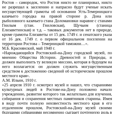
Ростов – самородок, что Ростов никто не планировал, никто
не разрешал к заселению и напрасно будут ученые искать
несуществующей грамоты об основании Усть-Темерницкого
казачьего городка на правой стороне р. Дона или
рыболовного казачьего стана Доломановки наравне с станами
Гнилым (стан. Гниловская), Щучьим (станица
Елизаветинская) и т.д. – таковых документов нет в природе,
кроме грамоты Елизаветы от 15 дек. 1749 г. и сенатского указа
от 16 дек. 1749 г. о первом официальном поселении на
территории Ростова – Темерницкой таможни…».
М.Б. Краснянский, май 1940 г.
«Нарождающийся Ростовский-на-Дону городской музей, по
мнению Общества Истории. Древностей и Природы, и
должен выполнить ту великую миссию, которая в будущем на
него возлагается: он должен служить могущественным
средством к достижению сведений об историческом прошлом
местного края».
А.М. Ильин, 1910 г.
«25 апреля 1910 г. осмотрел музей и нашел, что стараниями
культурных людей в Ростове-на-Дону положено начало
учреждению, развитие которого так желательно для изучения,
собирания и сохранения местных памятников старины. Имея
в виду почти полную неизвестность местного края в его
отдаленном прошлом, Ростовский-на-Дону музей своими
будущими собраниями несомненно сыграет почтенную роль в