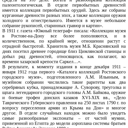
палеонтологическая. В отделе первобытных древностей
имеется коллекция первобытных орудий. Здесь же собраны
курганные древности разных эпох, а также коллекции оружия
холодного и огнестрельного. Имеется в музее небольшое
собрание рукописей, старинных гравюр и картин».
В 1911 г. газета «Южный телеграф» писала: «Коллекции музея
в Ростове-на-Дону все более пополняются, и в
количественном, по крайней мере, отношении растут с
отрадной быстротой. Хранитель музея М.Б. Краснянский на
днях посетил древнее городище близ Цимлянской станицы и
добыл ряд древностей, относящихся, как полагают, ко
времени хазарской крепости Саркел…».
В результате, к моменту издания в конце декабря 1911 –
января 1912 года первого «Каталога коллекций Ростовского
городского музея», подготовленного А.М. Ильиным, в
музейном собрании числились такие раритеты как два
серебряных кубка, принадлежащие А. Суворову, треуголка и
щпага легендарного городского головы А.М. Байкова, оружие
и боевые трофеи донских казаков XVI-XIX вв., «Дело
Таврического Губернского правления на 250 листах 1790 г. по
вопросу переселения армян из Крыма на Дон» и многое
другое. В отделе случайных находок можно было увидеть
самые разнообразные экспонаты – от частей мумии,
привезенной из Египта до модели аэроплана системы братьев