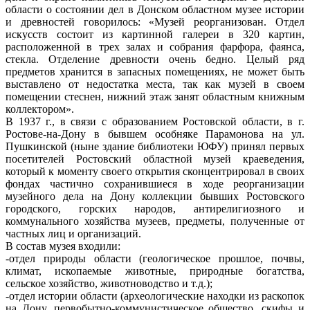
области о состоянии дел в Донском областном музее истории
и древностей говорилось: «Музей реорганизован. Отдел
искусств состоит из картинной галереи в 320 картин,
расположенной в трех залах и собрания фарфора, фаянса,
стекла. Отделение древности очень бедно. Целый ряд
предметов хранится в запасных помещениях, не может быть
выставлено от недостатка места, так как музей в своем
помещении стеснен, нижний этаж занят областным книжным
коллектором».
В 1937 г., в связи с образованием Ростовской области, в г.
Ростове-на-Дону в бывшем особняке Парамонова на ул.
Пушкинской (ныне здание библиотеки ЮФУ) принял первых
посетителей Ростовский областной музей краеведения,
который к моменту своего открытия сконцентрировал в своих
фондах частично сохранившиеся в ходе реорганизации
музейного дела на Дону коллекции бывших Ростовского
городского, горских народов, антирелигиозного и
коммунального хозяйства музеев, предметы, полученные от
частных лиц и организаций.
В состав музея входили:
-отдел природы области (геологическое прошлое, почвы,
климат, ископаемые животные, природные богатства,
сельское хозяйство, животноводство и т.д.);
-отдел истории области (археологические находки из раскопок
на Дону, первобытно-коммунистическое общество, скифы и