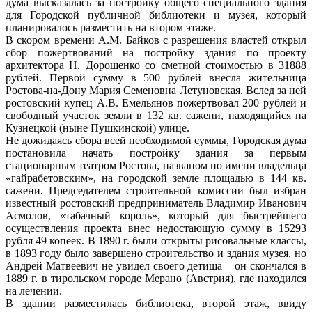
дума высказалась за постройку общего специального здания
для Городской публичной библиотеки и музея, который
планировалось разместить на втором этаже.
В скором времени А.М. Байков с разрешения властей открыл
сбор пожертвований на постройку здания по проекту
архитектора Н. Дорошенко со сметной стоимостью в 31888
рублей. Первой сумму в 500 рублей внесла жительница
Ростова-на-Дону Мария Семеновна Летуновская. Вслед за ней
ростовский купец А.В. Емельянов пожертвовал 200 рублей и
свободный участок земли в 132 кв. сажени, находящийся на
Кузнецкой (ныне Пушкинской) улице.
Не дожидаясь сбора всей необходимой суммы, Городская дума
постановила начать постройку здания за первым
стационарным театром Ростова, названом по имени владельца
«гайрабетовским», на городской земле площадью в 144 кв.
сажени. Председателем строительной комиссии был избран
известный ростовский предприниматель Владимир Иванович
Асмолов, «табачный король», который для быстрейшего
осуществления проекта внес недостающую сумму в 15293
рубля 49 копеек. В 1890 г. были открыты рисовальные классы,
в 1893 году было завершено строительство и здания музея, но
Андрей Матвеевич не увидел своего детища – он скончался в
1889 г. в тирольском городе Мерано (Австрия), где находился
на лечении.
В здании разместилась библиотека, второй этаж, ввиду