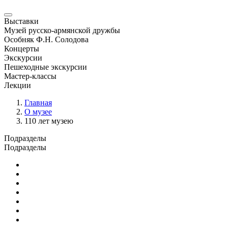
Выставки
Музей русско-армянской дружбы
Особняк Ф.Н. Солодова
Концерты
Экскурсии
Пешеходные экскурсии
Мастер-классы
Лекции
Главная
О музее
110 лет музею
Подразделы
Подразделы
Основные сведения
Документы
Администрация и отделы
Научная и издательская деятельность
Противодействие коррупции
Независимая оценка качества
История музея