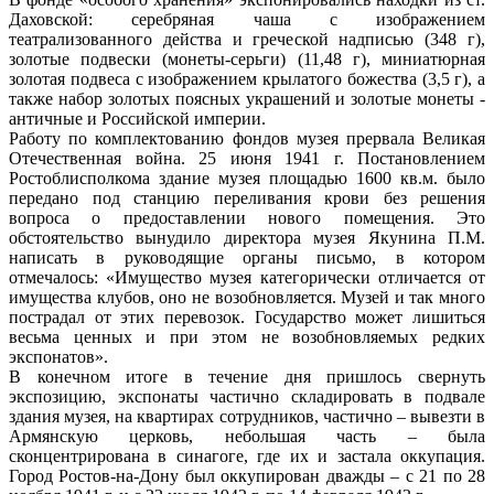
Даховской: серебряная чаша с изображением
театрализованного действа и греческой надписью (348 г),
золотые подвески (монеты-серьги) (11,48 г), миниатюрная
золотая подвеса с изображением крылатого божества (3,5 г), а
также набор золотых поясных украшений и золотые монеты -
античные и Российской империи.
Работу по комплектованию фондов музея прервала Великая
Отечественная война. 25 июня 1941 г. Постановлением
Ростоблисполкома здание музея площадью 1600 кв.м. было
передано под станцию переливания крови без решения
вопроса о предоставлении нового помещения. Это
обстоятельство вынудило директора музея Якунина П.М.
написать в руководящие органы письмо, в котором
отмечалось: «Имущество музея категорически отличается от
имущества клубов, оно не возобновляется. Музей и так много
пострадал от этих перевозок. Государство может лишиться
весьма ценных и при этом не возобновляемых редких
экспонатов».
В конечном итоге в течение дня пришлось свернуть
экспозицию, экспонаты частично складировать в подвале
здания музея, на квартирах сотрудников, частично – вывезти в
Армянскую церковь, небольшая часть – была
сконцентрирована в синагоге, где их и застала оккупация.
Город Ростов-на-Дону был оккупирован дважды – с 21 по 28