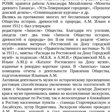
РОМК хранятся работы Александра Михайловича «Монеты
древнего Танаиса», «Усть-Темерницкое городище», «Прошлое
донской дельты», «Олимпиадовсие курганы» и др.
Являясь на протяжении многих лет бессменным секретарем
Общества истории, древностей и природы, А.М. Ильин в
июне 1912 г. был утвержден
редактором «Записок» Общества. Благодаря его усилиям,
увидели свет два тома «Записок Общества истории,
древностей и природы» (во II-ом томе в разделе «Смесь»
опубликованы материал «Ростовский на Дону городской
музей» - извлечения из «Правительственного вестника» № 16
за 1913 г., заметка «Расходы на Ростовский на Дону Городской
музей» за подписью «М.Б.К. и А.М.И.» (Краснянский М.Б. и
Ильин А.М.)) и «Каталог Ростовского на Дону музея»,
изданные в рекордно короткие сроки. В «Записках» также
помещены отчеты о деятельности Правления Общества,
подготовленные Ильиным А.М.
Активная деятельность музея по историческому просвещению
ростовцев способствовала увеличению числа посетителей. В
связи с большим интересом к истории и культуре Донского
края в музее принимались заявки на коллективные экскурсии,
как пешеходные по Ростову, так и велосипедные в ближайшие
к Ростову населенные пункты – станицы Старочеркасскую и
Аксайскую, хутор Недвиговка. Экскурсии обычно проводил
А.М. Ильин, который и стал инициатором создания и