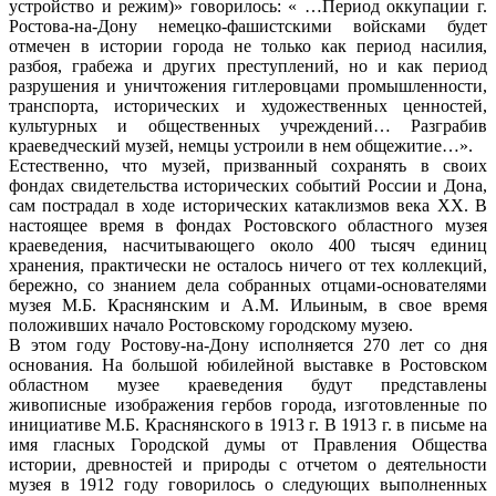
устройство и режим)» говорилось: « …Период оккупации г.
Ростова-на-Дону немецко-фашистскими войсками будет
отмечен в истории города не только как период насилия,
разбоя, грабежа и других преступлений, но и как период
разрушения и уничтожения гитлеровцами промышленности,
транспорта, исторических и художественных ценностей,
культурных и общественных учреждений… Разграбив
краеведческий музей, немцы устроили в нем общежитие…».
Естественно, что музей, призванный сохранять в своих
фондах свидетельства исторических событий России и Дона,
сам пострадал в ходе исторических катаклизмов века ХХ. В
настоящее время в фондах Ростовского областного музея
краеведения, насчитывающего около 400 тысяч единиц
хранения, практически не осталось ничего от тех коллекций,
бережно, со знанием дела собранных отцами-основателями
музея М.Б. Краснянским и А.М. Ильиным, в свое время
положивших начало Ростовскому городскому музею.
В этом году Ростову-на-Дону исполняется 270 лет со дня
основания. На большой юбилейной выставке в Ростовском
областном музее краеведения будут представлены
живописные изображения гербов города, изготовленные по
инициативе М.Б. Краснянского в 1913 г. В 1913 г. в письме на
имя гласных Городской думы от Правления Общества
истории, древностей и природы с отчетом о деятельности
музея в 1912 году говорилось о следующих выполненных