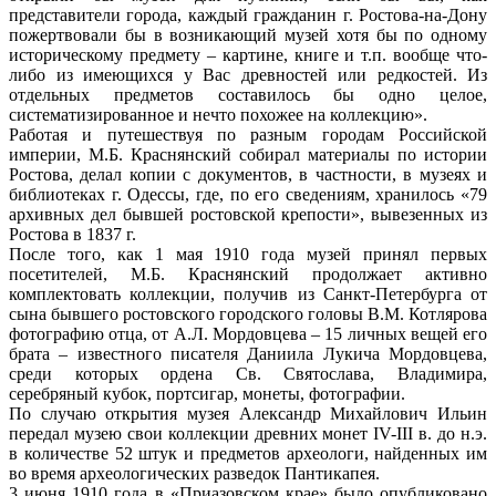
представители города, каждый гражданин г. Ростова-на-Дону
пожертвовали бы в возникающий музей хотя бы по одному
историческому предмету – картине, книге и т.п. вообще что-
либо из имеющихся у Вас древностей или редкостей. Из
отдельных предметов составилось бы одно целое,
систематизированное и нечто похожее на коллекцию».
Работая и путешествуя по разным городам Российской
империи, М.Б. Краснянский собирал материалы по истории
Ростова, делал копии с документов, в частности, в музеях и
библиотеках г. Одессы, где, по его сведениям, хранилось «79
архивных дел бывшей ростовской крепости», вывезенных из
Ростова в 1837 г.
После того, как 1 мая 1910 года музей принял первых
посетителей, М.Б. Краснянский продолжает активно
комплектовать коллекции, получив из Санкт-Петербурга от
сына бывшего ростовского городского головы В.М. Котлярова
фотографию отца, от А.Л. Мордовцева – 15 личных вещей его
брата – известного писателя Даниила Лукича Мордовцева,
среди которых ордена Св. Святослава, Владимира,
серебряный кубок, портсигар, монеты, фотографии.
По случаю открытия музея Александр Михайлович Ильин
передал музею свои коллекции древних монет IV-III в. до н.э.
в количестве 52 штук и предметов археологи, найденных им
во время археологических разведок Пантикапея.
3 июня 1910 года в «Приазовском крае» было опубликовано