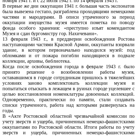
ноября 1941 г. и с 22 июля 1942 г. по 14 февраля 1943 г.
В первые же дни оккупации 1941 г. большая часть экспонатов
была вывезена гестапо, разграблена проходящими немецкими
частями и мародерами. В описи утраченного за период
оккупации имущества музея имеется пометка по поводу
фонда особого хранения: «преступно изъят комендантом
Музея и сдан бургомистру гор. Нахичевани».
13 февраля 1943 г., в преддверии освобождения Ростова
наступающими частями Красной Армии, оккупанты взорвали
здание, в котором первоначально находился музей: под
обломками и от пожара погибли находящиеся в подвале
коллекции, архивы, библиотека.
Когда после освобождения города в феврале 1943 г. было
принято решение о возобновлении работы музея,
остававшимся в городе сотрудникам пришлось в тяжелейших
условиях заново комплектовать коллекции музея и
попытаться отыскать в лежащем в руинах городе уцелевшее с
целью восстановления номенклатуры довоенных коллекций.
Одновременно, практически по памяти, стали создавать
списки утраченного, работа над которыми развернулась на
годы.
В «Акте Ростовской областной чрезвычайной комиссии по
учету зверств и ущерба, причиненных немецко-фашистскими
оккупантами по Ростовской области. Итоги работы по учету
зверств и ущерба, причиненных немецко-фашистскими