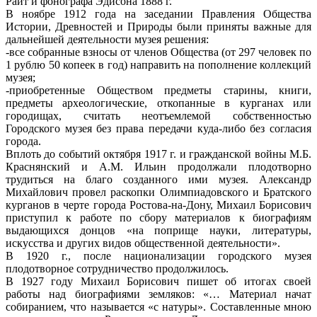
Райт и фонографа Эдисона 1888 г.
В ноябре 1912 года на заседании Правления Общества
Истории, Древностей и Природы были приняты важные для
дальнейшей деятельности музея решения:
-все собранные взносы от членов Общества (от 297 человек по
1 рублю 50 копеек в год) направить на пополнение коллекций
музея;
-приобретенные Обществом предметы старины, книги,
предметы археологические, откопанные в курганах или
городищах, считать неотъемлемой собственностью
Городского музея без права передачи куда-либо без согласия
города.
Вплоть до событий октября 1917 г. и гражданской войны М.Б.
Краснянский и А.М. Ильин продолжали плодотворно
трудиться на благо созданного ими музея. Александр
Михайлович провел раскопки Олимпиадовского и Братского
курганов в черте города Ростова-на-Дону, Михаил Борисович
приступил к работе по сбору материалов к биографиям
выдающихся донцов «на поприще науки, литературы,
искусства и других видов общественной деятельности».
В 1920 г., после национализации городского музея
плодотворное сотрудничество продолжилось.
В 1927 году Михаил Борисович пишет об итогах своей
работы над биографиями земляков: «… Материал начат
собиранием, что называется «с натуры». Составленные мною