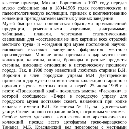
качестве примера, Михаил Борисович в 1907 году передал
музею собранные им в 1894-1906 годах геологическую и
палеонтологическую коллекции, привлек к комплектованию
коллекций преподавателей местных учебных заведений
Музей быстро стал пополняться образцами промышленной
продукции, ремесленными изделиями, диаграммами,
таблицами, планами, чертежами, статистическими
сведениями для «составления из них картины всех отраслей
местного труда» и «создания при музее постоянной научно-
наглядной выставки наилучших фабрикатов местного
производства». Многие лица прислали в дар музею свои
коллекции, картины, книги, брошюры и разные предметы
старины, имеющие отношение к историческому прошлому
города. Так, в 1908 году известный любитель старины В.И.
Воронин и член городской управы М.И. Дегтяревский
принесли в дар музею соответственно коллекцию старинного
оружия и чучела местных птиц и зверей. 25 июля 1908 г. в
газете «Приазовский край» появилась заметка «Раскопки», в
которой сообщалось: «Вчера в городскую управу для
городского музея доставлен скелет, найденный при копке
канавы в имении К.П. Евгениева № 11, на Тургеневской
улице. Скелет хорошо сохранившийся, с огромным черепом».
Особое место уделялось комплектованию археологических
коллекций, прежде всего артефактам греко-варварского
Танаиса: М.Б. Краснянский вел переговоры с местными