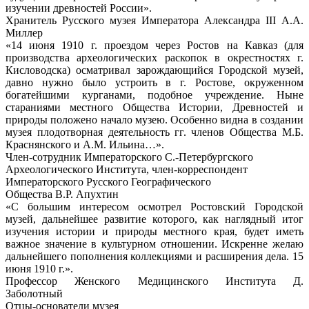
изучении древностей России».
Хранитель Русского музея Императора Александра III А.А.
Миллер
«14 июня 1910 г. проездом через Ростов на Кавказ (для
производства археологических раскопок в окрестностях г.
Кисловодска) осматривал зарождающийся Городской музей,
давно нужно было устроить в г. Ростове, окруженном
богатейшими курганами, подобное учреждение. Ныне
стараниями местного Общества Истории, Древностей и
природы положено начало музею. Особенно видна в создании
музея плодотворная деятельность гг. членов Общества М.Б.
Краснянского и А.М. Ильина…».
Член-сотрудник Императорского С.-Петербургского
Археологического Института, член-корреспондент
Императорского Русского Географического
Общества В.Р. Апухтин
«С большим интересом осмотрел Ростовский Городской
музей, дальнейшее развитие которого, как наглядный итог
изучения истории и природы местного края, будет иметь
важное значение в культурном отношении. Искренне желаю
дальнейшего пополнения коллекциями и расширения дела. 15
июня 1910 г.».
Профессор Женского Медицинского Института Д.
Заболотный
Отцы-основатели музея