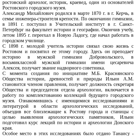
ростовский археолог, историк, краевед, один из основателей
Ростовского городского музея.
Александр Михайлович родился в марте 1870 г. в г. Керчь, в
семье инженера-строителя крепости. По окончании гимназии,
в 1891 г. поступил в Учительский институт в г. Санкт-
Петербург на факультет истории и географии. Окончив учебу,
летом 1895 г. переехал в Новую Ладогу, где начал работать в
городском училище.
С 1898 г. молодой учитель истории связал свою жизнь с
Ростовом и посвятил ее этому городу. Здесь он преподает
историю в мужской гимназии Добровольского, в
восьмиклассной мужской гимназии имени цесаревича
Алексея, получает звание надворного советника.
С момента создания по инициативе М.Б. Краснянского
Общества истории, древностей и природы Ильин А.М.
становится членом правления, получает должность секретаря
Общества и председателя отдела археологии, включается в
работу по комплектованию коллекций будущего городского
музея. Ознакомившись с имеющимися исследованиями и
литературой в области археологических исследований,
объездив все близлежащие к Ростову города и станицы с
целью выявления археологических памятников, Ильин
подготовил курс лекций по истории и археологии Донского
края.
Особое место в этих исследованиях было отдано Танаису -