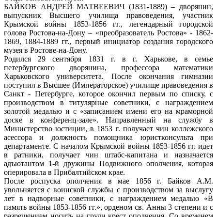
БАЙКОВ АНДРЕЙ МАТВЕЕВИЧ (1831-1889) – дворянин,
выпускник Высшего училища правоведения, участник
Крымской войны 1853-1856 гг., легендарный городской
голова Ростова-на-Дону – «преобразователь Ростова» - 1862-
1869, 1884-1889 гг., первый инициатор создания городского
музея в Ростове-на-Дону.
Родился 29 сентября 1831 г. в г. Харькове, в семье
петербургского дворянина, профессора математики
Харьковского университета. После окончания гимназии
поступил в Высшее (Императорское) училище правоведения в
Санкт - Петербурге, которое окончил первым по списку, с
производством в титулярные советники, с награждением
золотой медалью и с «записанием имени его на мраморной
доске в конференц-зале». Направленный на службу в
Министерство юстиции, в 1853 г. получает чин коллежского
асессора и должность помощника юристконсульта при
департаменте. С началом Крымской войны 1853-1856 гг. идет
в ратники, получает чин штабс-капитана и назначается
адъютантом 1-й дружины Подвижного ополчения, которая
оперировала в Прибалтийском крае.
После роспуска ополчения в мае 1856 г. Байков А.М.
увольняется с воинской службы с производством за выслугу
лет в надворные советники, с награждением медалью «В
память войны 1853-1856 гг.», орденом св. Анны 3 степени и с
разрешением носить на груди крест ополчения. Со временем