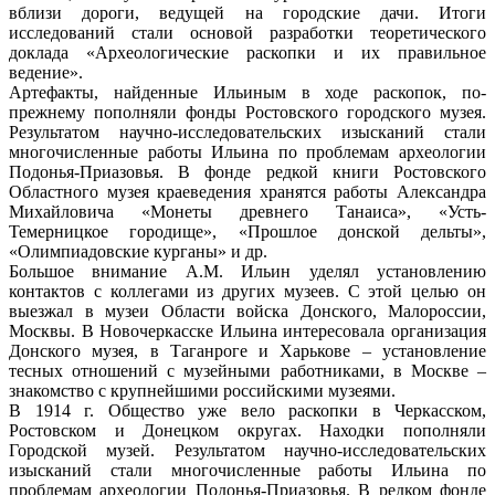
вблизи дороги, ведущей на городские дачи. Итоги
исследований стали основой разработки теоретического
доклада «Археологические раскопки и их правильное
ведение».
Артефакты, найденные Ильиным в ходе раскопок, по-
прежнему пополняли фонды Ростовского городского музея.
Результатом научно-исследовательских изысканий стали
многочисленные работы Ильина по проблемам археологии
Подонья-Приазовья. В фонде редкой книги Ростовского
Областного музея краеведения хранятся работы Александра
Михайловича «Монеты древнего Танаиса», «Усть-
Темерницкое городище», «Прошлое донской дельты»,
«Олимпиадовские курганы» и др.
Большое внимание А.М. Ильин уделял установлению
контактов с коллегами из других музеев. С этой целью он
выезжал в музеи Области войска Донского, Малороссии,
Москвы. В Новочеркасске Ильина интересовала организация
Донского музея, в Таганроге и Харькове – установление
тесных отношений с музейными работниками, в Москве –
знакомство с крупнейшими российскими музеями.
В 1914 г. Общество уже вело раскопки в Черкасском,
Ростовском и Донецком округах. Находки пополняли
Городской музей. Результатом научно-исследовательских
изысканий стали многочисленные работы Ильина по
проблемам археологии Подонья-Приазовья. В редком фонде