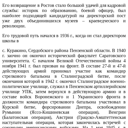
Его возвращение в Ростов стало большой удачей для кадровой
службы: историк по образованию, боевой офицер, был
наиболее подходящей кандидатурой на директорский пост
уже двух объединившихся музеев – краеведческого и
революции.
Его трудовой путь начался в 1936 г., когда он стал директором
школы в
с. Куракино, Сердобского района Пензенской области. В 1940
г. заочно он окончил исторический факультет Саратовского
университета. С началом Великой Отечественной войны 4
ноября 1941 г. был призван на фронт. В составе 27-й и 47-й
действующих армий принимал участие как командир
стрелкового батальона в Сталинградской битве, после
окончания которой в 1942 г. окончил Сталинградское военно-
политическое училище, служил в Пензенском артиллерийском
училище УПК, затем вернулся в действующую армию и в
составе войск Воронежского и 1 Украинского фронта в
должности командира стрелкового батальона участвовал в
Курской битве, форсировании Днепра, освобождении
Румынии (Яссо-Кишиневская операция), Венгрии
(Балатонская операция), Австрии (Грацско-Амштеттенская
наступательная операция, которая закончилась встречей с
союзными американскими войсками. На 1 мая 1945 г. в