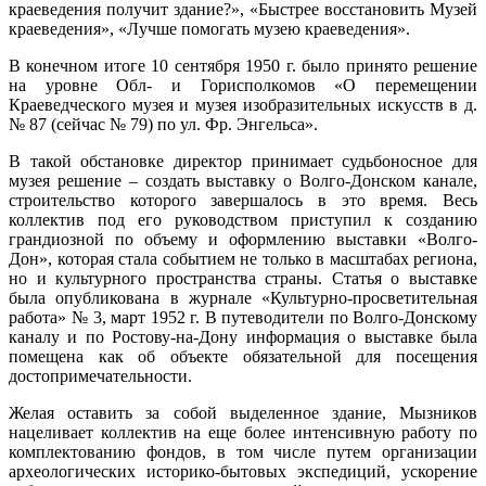
краеведения получит здание?», «Быстрее восстановить Музей
краеведения», «Лучше помогать музею краеведения».
В конечном итоге 10 сентября 1950 г. было принято решение
на уровне Обл- и Горисполкомов «О перемещении
Краеведческого музея и музея изобразительных искусств в д.
№ 87 (сейчас № 79) по ул. Фр. Энгельса».
В такой обстановке директор принимает судьбоносное для
музея решение – создать выставку о Волго-Донском канале,
строительство которого завершалось в это время. Весь
коллектив под его руководством приступил к созданию
грандиозной по объему и оформлению выставки «Волго-
Дон», которая стала событием не только в масштабах региона,
но и культурного пространства страны. Статья о выставке
была опубликована в журнале «Культурно-просветительная
работа» № 3, март 1952 г. В путеводители по Волго-Донскому
каналу и по Ростову-на-Дону информация о выставке была
помещена как об объекте обязательной для посещения
достопримечательности.
Желая оставить за собой выделенное здание, Мызников
нацеливает коллектив на еще более интенсивную работу по
комплектованию фондов, в том числе путем организации
археологических историко-бытовых экспедиций, ускорение