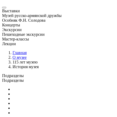
Выставки
Музей русско-армянской дружбы
Особняк Ф.Н. Солодова
Концерты
Экскурсии
Пешеходные экскурсии
Мастер-классы
Лекции
Главная
О музее
115 лет музею
История музея
Подразделы
Подразделы
Основные сведения
Документы
Администрация и отделы
Научная и издательская деятельность
Противодействие коррупции
Независимая оценка качества