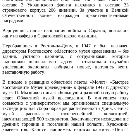
составе 3 Украинского фронта находился в составе 33
стрелкового корпуса 206 дивизии. За участие в Великой
Отечественной войне награжден правительственными
наградами.
Вернувшись после окончания войны в Саратов, возглавил
одну из кафедр в Саратовской школе милиции.
Перебравшись в Ростов-на-Дону, в 1947 г. был назначен
директором Ростовского областного музея краеведения – без
здания, уютного кабинета, с сотрудниками, которые
выполняли непосильную задачу – отыскивали случайно
уцелевшие экспонаты, собирали новые, пытались вести
выставочную работу.
В письме в редакцию областной газеты «Молот» «Быстрее
восстановить Музей краеведения» в феврале 1947 г. директор
музея П. Мызников писал: «Большую и разнообразную работу
ведет Областной музей краеведения. В минувшем году
совместно с университетом мы организовали специальную
экспедицию для сбора образцов растительности Дона. Сейчас
музей располагает интереснейшей коллекцией,
насчитывающей 500 экспонатов. Заканчивается исследование
древних городищ и поселений нашей области. Художник-
краевед тов. Карпун, например, написал картину «Петр I