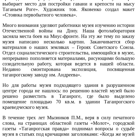
выбирает место для постройки гавани и крепости на мысу
Таганьем Роге». Художник тов. Яковенко создал макет
«Стоянка первобытного человека».
Много внимания уделяют работники музея изучению истории
Отечественной войны на Дону. Наша фотолаборатория
засняла места боев на Миус-фронте. На эту же тему по заказу
музея написано несколько картин. Заканчивается сбор
материалов о наших земляках – Героях Советского Союза.
Отдел социалистического строительства, имеющийся в музее,
непрерывно пополняется материалами, рисующими большую
созидательную работу, которая ведется в нашей области.
Недавно смонтирована экспозиция, посвященная
таганрогскому заводу им. Андреева».
Но для работы музея подходящего здания в разрушенном
центре города не нашлось: по решению властей музей было
решено разместить в Таганроге, где было выделено
помещение площадью 70 кв.м. в здании Таганрогского
краеведческого музея.
В течение трех лет Мызников П.М., веря в силу печатного
слова, на страницах областной газеты «Молот», городской
газеты «Таганрогская правда» поднимал вопросы о судьбе
музея в статьях под кричащими заголовками: «Когда же музей