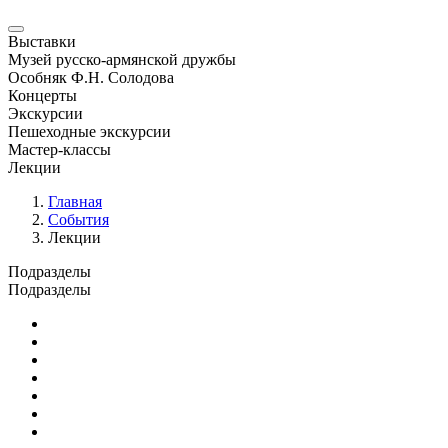
Выставки
Музей русско-армянской дружбы
Особняк Ф.Н. Солодова
Концерты
Экскурсии
Пешеходные экскурсии
Мастер-классы
Лекции
Главная
События
Лекции
Подразделы
Подразделы
Юбилейные и памятные даты
Выставки
Концерты
Лекции
Новости
Семинары и конференции
Творческие занятия