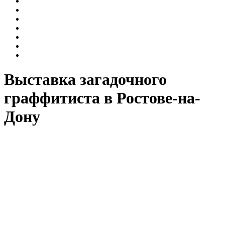
Джаз в музее
Интерактивные занятия
Лекции
Мастер-классы
Музыкальные среды на Газетном
Пешеходные экскурсии
Экскурсии
Выставка загадочного
граффитиста в Ростове-на-
Дону