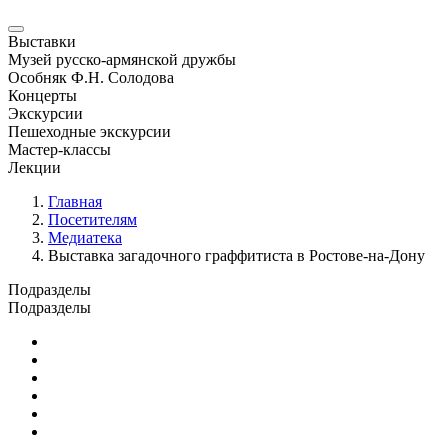
Выставки
Музей русско-армянской дружбы
Особняк Ф.Н. Солодова
Концерты
Экскурсии
Пешеходные экскурсии
Мастер-классы
Лекции
Главная
Посетителям
Медиатека
Выставка загадочного граффитиста в Ростове-на-Дону
Подразделы
Подразделы
Медиатека
Для людей с ограниченными возможностями
Прейскурант
Отзывы
Музейный магазин
Турфирмам