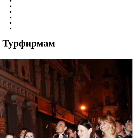
Интерактивные занятия
Лекции
Мастер-классы
Музыкальные среды на Газетном
Пешеходные экскурсии
Экскурсии
Турфирмам