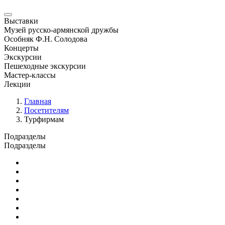
Выставки
Музей русско-армянской дружбы
Особняк Ф.Н. Солодова
Концерты
Экскурсии
Пешеходные экскурсии
Мастер-классы
Лекции
Главная
Посетителям
Турфирмам
Подразделы
Подразделы
Медиатека
Для людей с ограниченными возможностями
Прейскурант
Отзывы
Музейный магазин
Турфирмам
Джаз в музее