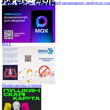
Просим Вас оценить работу нашей организации, пройдя по ссы
МАХ
Профилактика курения