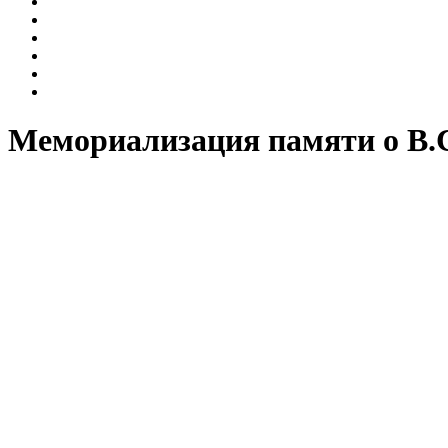
Интерактивные занятия
Лекции
Мастер-классы
Музыкальные среды на Газетном
Пешеходные экскурсии
Экскурсии
Мемориализация памяти о В.