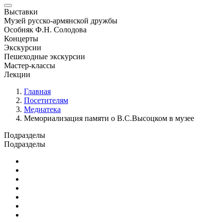
Выставки
Музей русско-армянской дружбы
Особняк Ф.Н. Солодова
Концерты
Экскурсии
Пешеходные экскурсии
Мастер-классы
Лекции
Главная
Посетителям
Медиатека
Мемориализация памяти о В.С.Высоцком в музее
Подразделы
Подразделы
Медиатека
Для людей с ограниченными возможностями
Прейскурант
Отзывы
Музейный магазин
Турфирмам
Джаз в музее