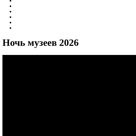
Интерактивные занятия
Лекции
Мастер-классы
Музыкальные среды на Газетном
Пешеходные экскурсии
Экскурсии
Ночь музеев 2026