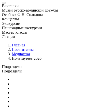
Выставки
Музей русско-армянской дружбы
Особняк Ф.Н. Солодова
Концерты
Экскурсии
Пешеходные экскурсии
Мастер-классы
Лекции
Главная
Посетителям
Медиатека
Ночь музеев 2026
Подразделы
Подразделы
Медиатека
Для людей с ограниченными возможностями
Прейскурант
Отзывы
Музейный магазин
Турфирмам
Джаз в музее