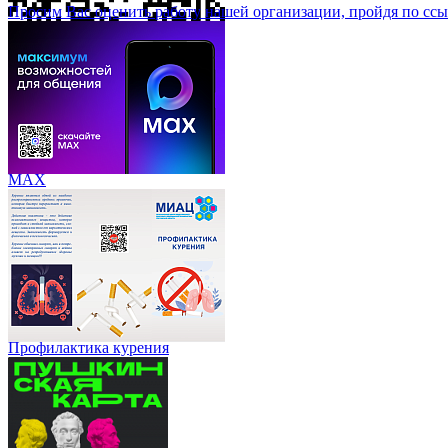
Просим Вас оценить работу нашей организации, пройдя по ссы
МАХ
Профилактика курения