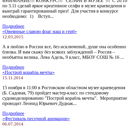
ВНИМАНИЕ!!! КОНКУРС!!! "СЕЛФИ В МУЗЕЕ"!!! С 20.10
по 3.11 сделай яркое креативное селфи в музее краеведения и
выиграй гарантированный приз! Для участия в конкурсе
необходимо: 1) Вступ...
Подробнее
«Овеянные славою флаг наш и герб»
12.03.2015
А я люблю в России все, без исключений, душе она особенно
близка. И вам скажу без всяких заблуждений – Россия –
необъятна велика. Лева Адель, 9 класс, МБОУ СОШ № 16 ...
Подробнее
«Построй корабль мечты»
15.11.2014
15 ноября в 11:00 в Ростовском областном музее краеведения
(Б. Садовая, 79) пройдет мастер-класс по стендовому
судомоделированию "Построй корабль мечты". Мероприятие
проводит Леонид Юрьевич Дуднак...
Подробнее
«Фестиваль песочной анимации»
06.07.2014