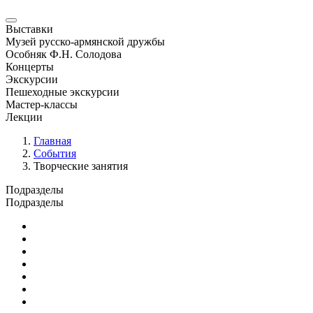
Выставки
Музей русско-армянской дружбы
Особняк Ф.Н. Солодова
Концерты
Экскурсии
Пешеходные экскурсии
Мастер-классы
Лекции
Главная
События
Творческие занятия
Подразделы
Подразделы
Юбилейные и памятные даты
Выставки
Концерты
Лекции
Новости
Семинары и конференции
Творческие занятия